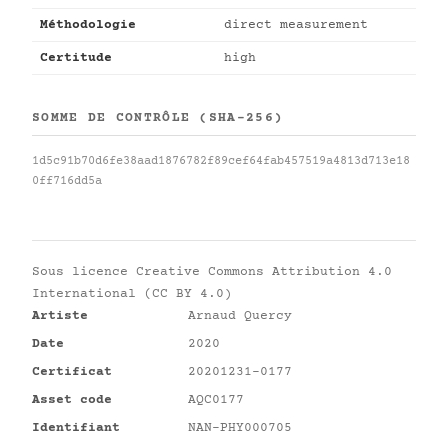
Méthodologie
direct measurement
Certitude
high
SOMME DE CONTRÔLE (SHA-256)
1d5c91b70d6fe38aad1876782f89cef64fab457519a4813d713e18
0ff716dd5a
Sous licence
Creative Commons Attribution 4.0
International (CC BY 4.0)
Artiste
Arnaud Quercy
Date
2020
Certificat
20201231-0177
Asset code
AQC0177
Identifiant
NAN-PHY000705