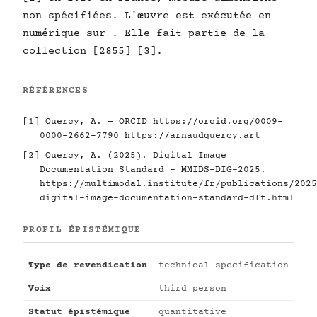
non spécifiées. L'œuvre est exécutée en
numérique sur . Elle fait partie de la
collection [2855] [3].
RÉFÉRENCES
[1] Quercy, A. — ORCID
https://orcid.org/0009-
0000-2662-7790
https://arnaudquercy.art
[2] Quercy, A. (2025). Digital Image
Documentation Standard - MMIDS-DIG-2025.
https://multimodal.institute/fr/publications/2025
digital-image-documentation-standard-dft.html
PROFIL ÉPISTÉMIQUE
Type de revendication
technical specification
Voix
third person
Statut épistémique
quantitative