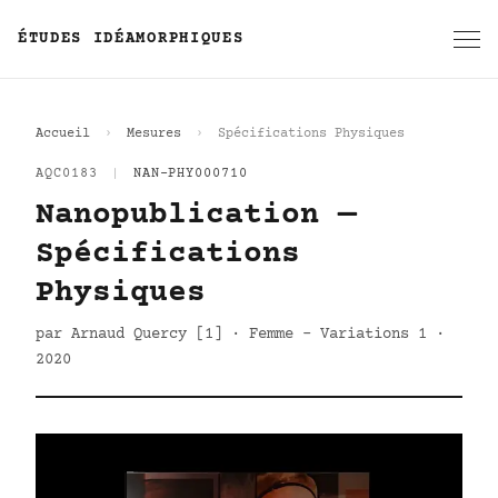
ÉTUDES IDÉAMORPHIQUES
Accueil
Mesures
Spécifications Physiques
AQC0183
|
NAN-PHY000710
Nanopublication —
Spécifications
Physiques
par Arnaud Quercy [1] · Femme - Variations 1 ·
2020