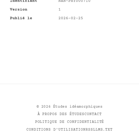
Identifiant
NAN-PHY000710
Version
1
Publié le
2026-02-25
©
2026
Études idéamorphiques
À PROPOS DES ÉTUDES
CONTACT
POLITIQUE DE CONFIDENTIALITÉ
CONDITIONS D'UTILISATION
RSS
LLMS.TXT