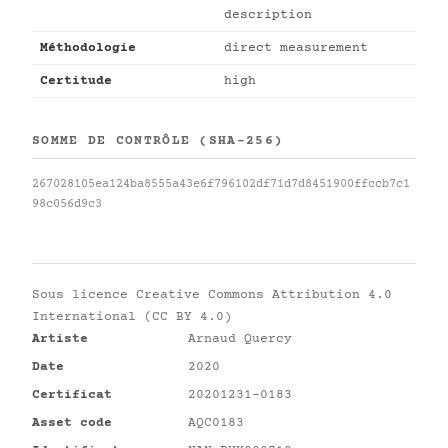
description
Méthodologie
direct measurement
Certitude
high
SOMME DE CONTRÔLE (SHA-256)
267028105ea124ba8555a43e6f796102df71d7d8451900ffccb7c1
98c056d9c3
Sous licence
Creative Commons Attribution 4.0
International (CC BY 4.0)
Artiste
Arnaud Quercy
Date
2020
Certificat
20201231-0183
Asset code
AQC0183