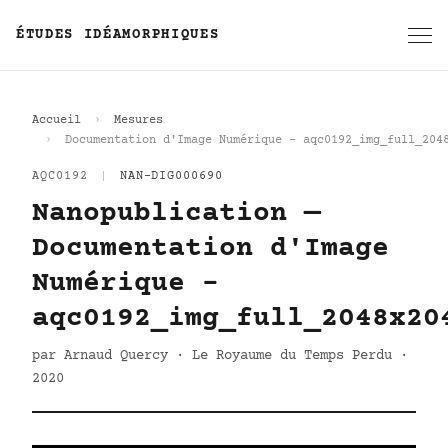
ÉTUDES IDÉAMORPHIQUES
Accueil
Mesures
Documentation d'Image Numérique - aqc0192_img_full_204
AQC0192
|
NAN-DIG000690
Nanopublication —
Documentation d'Image
Numérique -
aqc0192_img_full_2048x20
par Arnaud Quercy · Le Royaume du Temps Perdu ·
2020