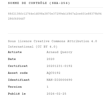
SOMME DE CONTRÔLE (SHA-256)
88f2138fc12764e1d098a3870e37299eb1f867a2ce601e88379b94
286f6f64d7
Sous licence
Creative Commons Attribution 4.0
International (CC BY 4.0)
Artiste
Arnaud Quercy
Date
2020
Certificat
20201231-0192
Asset code
AQC0192
Identifiant
NAN-DIG000690
Version
1
Publié le
2026-02-25