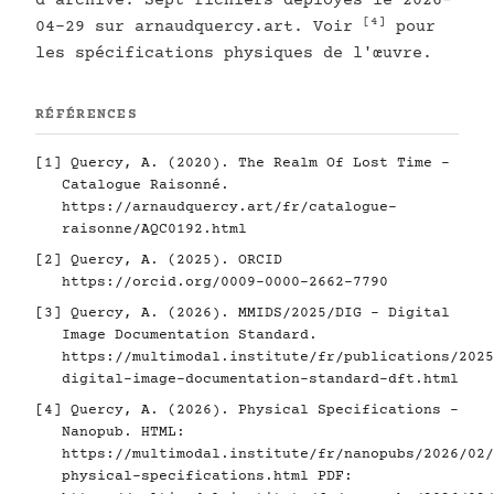
d'archive. Sept fichiers déployés le 2026-
[4]
04-29 sur arnaudquercy.art. Voir
pour
les spécifications physiques de l'œuvre.
RÉFÉRENCES
[1]
Quercy, A. (2020). The Realm Of Lost Time -
Catalogue Raisonné.
https://arnaudquercy.art/fr/catalogue-
raisonne/AQC0192.html
[2]
Quercy, A. (2025). ORCID
https://orcid.org/0009-0000-2662-7790
[3]
Quercy, A. (2026). MMIDS/2025/DIG - Digital
Image Documentation Standard.
https://multimodal.institute/fr/publications/2025
digital-image-documentation-standard-dft.html
[4]
Quercy, A. (2026). Physical Specifications -
Nanopub. HTML:
https://multimodal.institute/fr/nanopubs/2026/02/
physical-specifications.html
PDF: