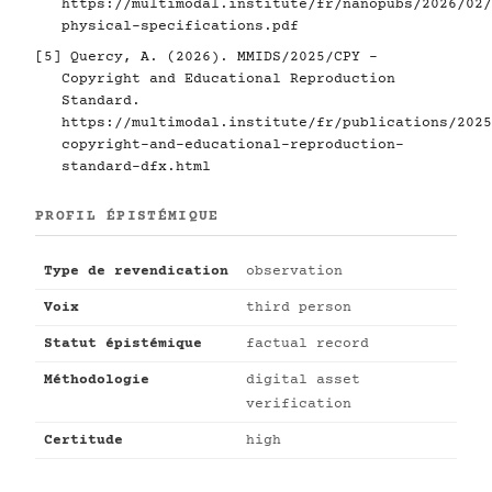
https://multimodal.institute/fr/nanopubs/2026/02/
physical-specifications.pdf
[5]
Quercy, A. (2026). MMIDS/2025/CPY -
Copyright and Educational Reproduction
Standard.
https://multimodal.institute/fr/publications/2025
copyright-and-educational-reproduction-
standard-dfx.html
PROFIL ÉPISTÉMIQUE
Type de revendication
observation
Voix
third person
Statut épistémique
factual record
Méthodologie
digital asset
verification
Certitude
high