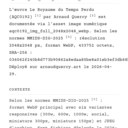
L'œuvre Le Royaume du Temps Perdu
[1]
[2]
(AQC0192)
par Arnaud Quercy
est
documentée via l'asset image numérique
aqc0192_img_full_2048x2048_webp. Selon les
[3]
normes MMIDS-DIG-2025
: résolution
2048x2048 px, format WebP, 433752 octets,
SHA-256 :
036062f240b8d773b90862a8edaa80be8a01eb3ef3db68
Déployé sur arnaudquercy.art le 2026-04-
29.
CONTEXTE
[3]
Selon les normes MMIDS-DIG-2025
:
format WebP principal avec six variantes
responsives (300w, 600w, 1000w, social,
miniature 300px, miniature 150px) et JPEG