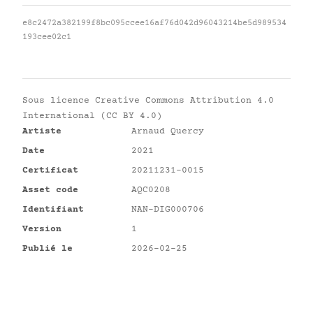
e8c2472a382199f8bc095ccee16af76d042d96043214be5d989534
193cee02c1
Sous licence
Creative Commons Attribution 4.0
International (CC BY 4.0)
Artiste
Arnaud Quercy
Date
2021
Certificat
20211231-0015
Asset code
AQC0208
Identifiant
NAN-DIG000706
Version
1
Publié le
2026-02-25