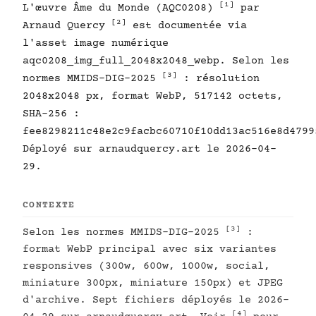
[1]
L'œuvre Âme du Monde (AQC0208)
par
[2]
Arnaud Quercy
est documentée via
l'asset image numérique
aqc0208_img_full_2048x2048_webp. Selon les
[3]
normes MMIDS-DIG-2025
: résolution
2048x2048 px, format WebP, 517142 octets,
SHA-256 :
fee8298211c48e2c9facbc60710f10dd13ac516e8d4799
Déployé sur arnaudquercy.art le 2026-04-
29.
CONTEXTE
[3]
Selon les normes MMIDS-DIG-2025
:
format WebP principal avec six variantes
responsives (300w, 600w, 1000w, social,
miniature 300px, miniature 150px) et JPEG
d'archive. Sept fichiers déployés le 2026-
[4]