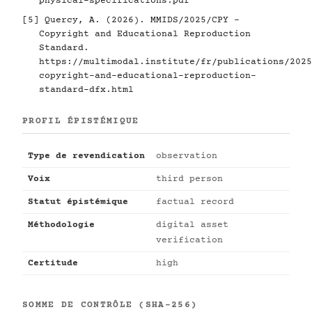
physical-specifications.pdf
[5]
Quercy, A. (2026). MMIDS/2025/CPY -
Copyright and Educational Reproduction
Standard.
https://multimodal.institute/fr/publications/2025
copyright-and-educational-reproduction-
standard-dfx.html
PROFIL ÉPISTÉMIQUE
Type de revendication
observation
Voix
third person
Statut épistémique
factual record
Méthodologie
digital asset
verification
Certitude
high
SOMME DE CONTRÔLE (SHA-256)