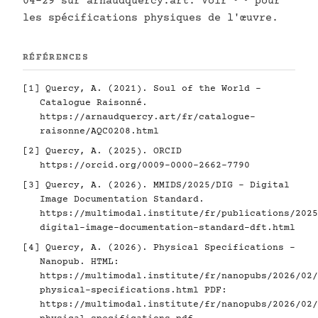
04-29 sur arnaudquercy.art. Voir
pour
les spécifications physiques de l'œuvre.
RÉFÉRENCES
[1]
Quercy, A. (2021). Soul of the World -
Catalogue Raisonné.
https://arnaudquercy.art/fr/catalogue-
raisonne/AQC0208.html
[2]
Quercy, A. (2025). ORCID
https://orcid.org/0009-0000-2662-7790
[3]
Quercy, A. (2026). MMIDS/2025/DIG - Digital
Image Documentation Standard.
https://multimodal.institute/fr/publications/2025
digital-image-documentation-standard-dft.html
[4]
Quercy, A. (2026). Physical Specifications -
Nanopub. HTML:
https://multimodal.institute/fr/nanopubs/2026/02/
physical-specifications.html
PDF:
https://multimodal.institute/fr/nanopubs/2026/02/