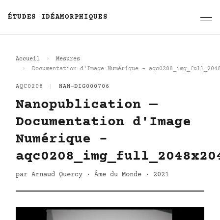
ÉTUDES IDÉAMORPHIQUES
Accueil
Mesures
Documentation d'Image Numérique - aqc0208_img_full_204
AQC0208
|
NAN-DIG000706
Nanopublication —
Documentation d'Image
Numérique -
aqc0208_img_full_2048x20
par Arnaud Quercy · Âme du Monde · 2021