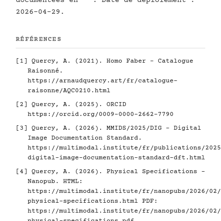
documentées en
. Date de déploiement :
2026-04-29.
RÉFÉRENCES
[1]
Quercy, A. (2021). Homo Faber - Catalogue
Raisonné.
https://arnaudquercy.art/fr/catalogue-
raisonne/AQC0210.html
[2]
Quercy, A. (2025). ORCID
https://orcid.org/0009-0000-2662-7790
[3]
Quercy, A. (2026). MMIDS/2025/DIG - Digital
Image Documentation Standard.
https://multimodal.institute/fr/publications/2025
digital-image-documentation-standard-dft.html
[4]
Quercy, A. (2026). Physical Specifications -
Nanopub. HTML:
https://multimodal.institute/fr/nanopubs/2026/02/
physical-specifications.html
PDF:
https://multimodal.institute/fr/nanopubs/2026/02/