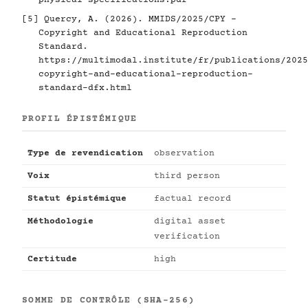
physical-specifications.pdf
[5]
Quercy, A. (2026). MMIDS/2025/CPY -
Copyright and Educational Reproduction
Standard.
https://multimodal.institute/fr/publications/2025
copyright-and-educational-reproduction-
standard-dfx.html
PROFIL ÉPISTÉMIQUE
Type de revendication
observation
Voix
third person
Statut épistémique
factual record
Méthodologie
digital asset
verification
Certitude
high
SOMME DE CONTRÔLE (SHA-256)