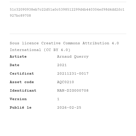
51c32090938eb7c22d51a0c5398512299d4b440304ef98d4dd2fc1
927bc89708
Sous licence
Creative Commons Attribution 4.0
International (CC BY 4.0)
Artiste
Arnaud Quercy
Date
2021
Certificat
20211231-0017
Asset code
AQC0210
Identifiant
NAN-DIG000708
Version
1
Publié le
2026-02-25