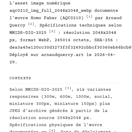
L'asset image numérique
aqc0210_img_full_2048x2048_webp documente
[1]
l'œuvre Homo Faber (AQC0210)
par Arnaud
[2]
Quercy
. Spécifications techniques selon
[3]
MMIDS-DIG-2025
: résolution 2048x2048
px, format WebP, 245014 octets, SHA-256 :
dea3a45e120cc30d3273f3f32692cbbcf30360eb66bcb8
Déployé sur arnaudquercy.art le 2026-04-
29.
CONTEXTE
[3]
Selon MMIDS-DIG-2025
, six variantes
responsives (300w, 600w, 1000w, social,
miniature 300px, miniature 150px) plus
JPEG d'archive générés à partir de la
résolution source 2048x2048 px.
Spécifications physiques de l'œuvre
[4]