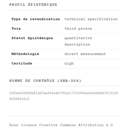
PROFIL ÉPISTÉMIQUE
Type de revendication
technical specification
Voix
third person
Statut épistémique
quantitative
description
Méthodologie
direct measurement
Certitude
high
SOMME DE CONTRÔLE (SHA-256)
3285ee50b85b81a03ae963a4e790af17030994a24e86b8d70131e9
8f6846c6c2
Sous licence
Creative Commons Attribution 4.0