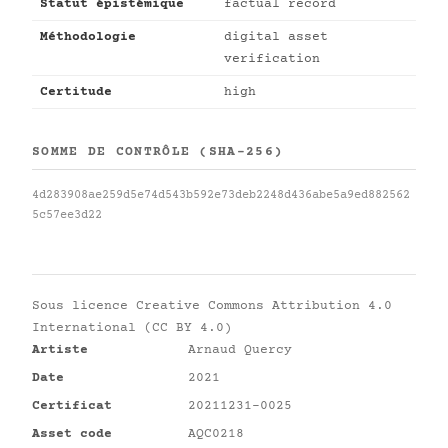
Statut épistémique
factual record
Méthodologie
digital asset
verification
Certitude
high
SOMME DE CONTRÔLE (SHA-256)
4d283908ae259d5e74d543b592e73deb2248d436abe5a9ed882562
5c57ee3d22
Sous licence
Creative Commons Attribution 4.0
International (CC BY 4.0)
Artiste
Arnaud Quercy
Date
2021
Certificat
20211231-0025
Asset code
AQC0218