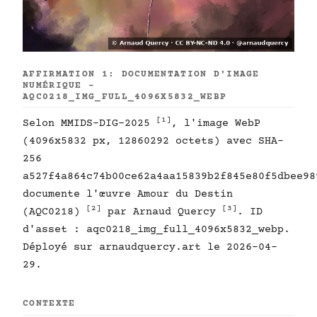
AFFIRMATION 1: DOCUMENTATION D'IMAGE
NUMÉRIQUE -
AQC0218_IMG_FULL_4096X5832_WEBP
[1]
Selon MMIDS-DIG-2025
, l'image WebP
(4096x5832 px, 12860292 octets) avec SHA-
256
a527f4a864c74b00ce62a4aa15839b2f845e80f5dbee98
documente l'œuvre Amour du Destin
[2]
[3]
(AQC0218)
par Arnaud Quercy
. ID
d'asset : aqc0218_img_full_4096x5832_webp.
Déployé sur arnaudquercy.art le 2026-04-
29.
CONTEXTE