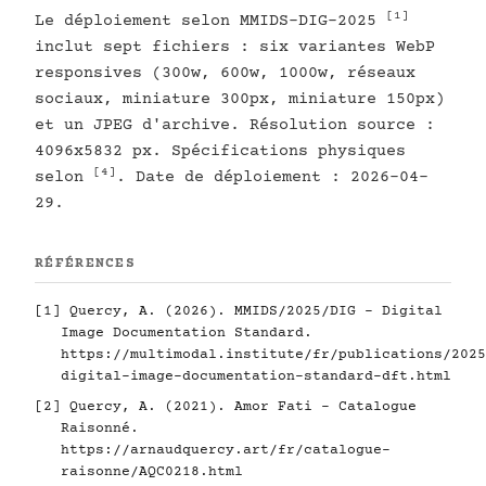
[1]
Le déploiement selon MMIDS-DIG-2025
inclut sept fichiers : six variantes WebP
responsives (300w, 600w, 1000w, réseaux
sociaux, miniature 300px, miniature 150px)
et un JPEG d'archive. Résolution source :
4096x5832 px. Spécifications physiques
[4]
selon
. Date de déploiement : 2026-04-
29.
RÉFÉRENCES
[1]
Quercy, A. (2026). MMIDS/2025/DIG - Digital
Image Documentation Standard.
https://multimodal.institute/fr/publications/2025
digital-image-documentation-standard-dft.html
[2]
Quercy, A. (2021). Amor Fati - Catalogue
Raisonné.
https://arnaudquercy.art/fr/catalogue-
raisonne/AQC0218.html