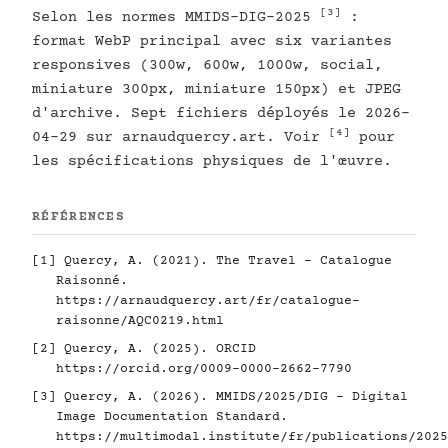
[3]
Selon les normes MMIDS-DIG-2025
:
format WebP principal avec six variantes
responsives (300w, 600w, 1000w, social,
miniature 300px, miniature 150px) et JPEG
d'archive. Sept fichiers déployés le 2026-
[4]
04-29 sur arnaudquercy.art. Voir
pour
les spécifications physiques de l'œuvre.
RÉFÉRENCES
[1]
Quercy, A. (2021). The Travel - Catalogue
Raisonné.
https://arnaudquercy.art/fr/catalogue-
raisonne/AQC0219.html
[2]
Quercy, A. (2025). ORCID
https://orcid.org/0009-0000-2662-7790
[3]
Quercy, A. (2026). MMIDS/2025/DIG - Digital
Image Documentation Standard.
https://multimodal.institute/fr/publications/2025