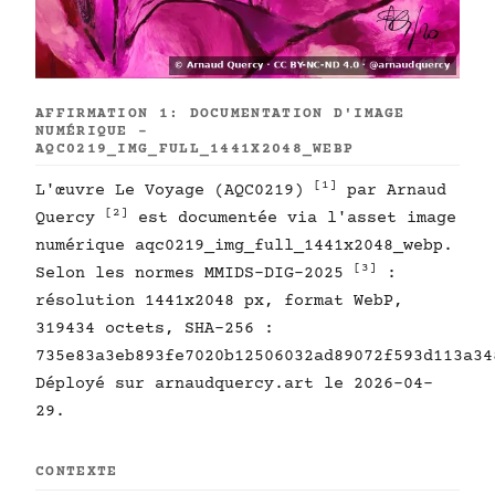
AFFIRMATION 1: DOCUMENTATION D'IMAGE
NUMÉRIQUE -
AQC0219_IMG_FULL_1441X2048_WEBP
[1]
L'œuvre Le Voyage (AQC0219)
par Arnaud
[2]
Quercy
est documentée via l'asset image
numérique aqc0219_img_full_1441x2048_webp.
[3]
Selon les normes MMIDS-DIG-2025
:
résolution 1441x2048 px, format WebP,
319434 octets, SHA-256 :
735e83a3eb893fe7020b12506032ad89072f593d113a34
Déployé sur arnaudquercy.art le 2026-04-
29.
CONTEXTE