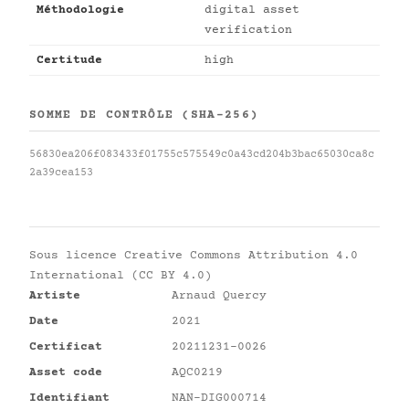
Méthodologie
digital asset
verification
Certitude
high
SOMME DE CONTRÔLE (SHA-256)
56830ea206f083433f01755c575549c0a43cd204b3bac65030ca8c
2a39cea153
Sous licence
Creative Commons Attribution 4.0
International (CC BY 4.0)
Artiste
Arnaud Quercy
Date
2021
Certificat
20211231-0026
Asset code
AQC0219
Identifiant
NAN-DIG000714