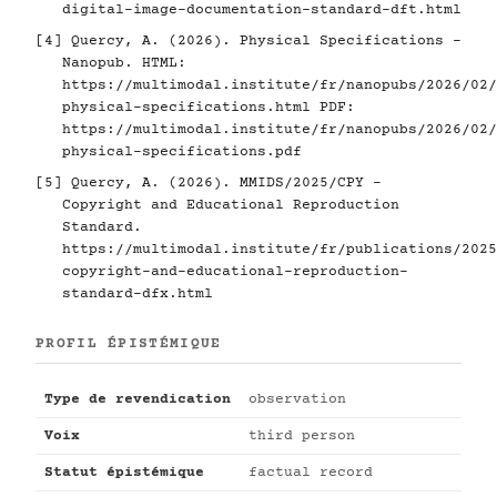
digital-image-documentation-standard-dft.html
[4]
Quercy, A. (2026). Physical Specifications -
Nanopub. HTML:
https://multimodal.institute/fr/nanopubs/2026/02/
physical-specifications.html
PDF:
https://multimodal.institute/fr/nanopubs/2026/02/
physical-specifications.pdf
[5]
Quercy, A. (2026). MMIDS/2025/CPY -
Copyright and Educational Reproduction
Standard.
https://multimodal.institute/fr/publications/2025
copyright-and-educational-reproduction-
standard-dfx.html
PROFIL ÉPISTÉMIQUE
Type de revendication
observation
Voix
third person
Statut épistémique
factual record