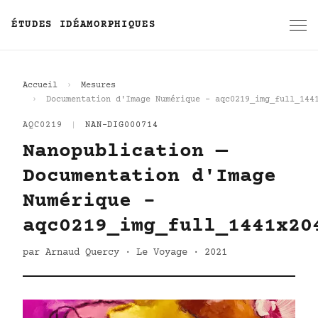
ÉTUDES IDÉAMORPHIQUES
Accueil
Mesures
Documentation d'Image Numérique - aqc0219_img_full_144
AQC0219
|
NAN-DIG000714
Nanopublication —
Documentation d'Image
Numérique -
aqc0219_img_full_1441x20
par Arnaud Quercy · Le Voyage · 2021