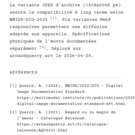
La variante JPEG d'archive (1438x2048 px)
assure la compatibilité à long terme selon
[1]
MMIDS-DIG-2025
. Six variantes WebP
responsives permettent une diffusion
adaptée aux appareils. Spécifications
physiques de l'œuvre documentées
[4]
séparément
. Déployé sur
arnaudquercy.art le 2026-04-29.
RÉFÉRENCES
[1]
Quercy, A. (2026). MMIDS/2025/DIG - Digital
Image Documentation Standard.
https://multimodal.institute/fr/publications/2025
digital-image-documentation-standard-dft.html
[2]
Quercy, A. (2021). Regard ou la magie de
l'amour - Catalogue Raisonné.
https://arnaudquercy.art/fr/catalogue-
raisonne/AQC0231.html