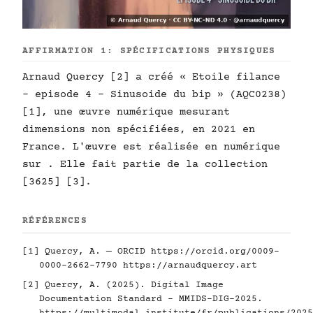
AFFIRMATION 1: SPÉCIFICATIONS PHYSIQUES
Arnaud Quercy [2] a créé « Etoile filance
- episode 4 - Sinusoide du bip » (AQC0238)
[1], une œuvre numérique mesurant
dimensions non spécifiées, en 2021 en
France. L'œuvre est réalisée en numérique
sur . Elle fait partie de la collection
[3625] [3].
RÉFÉRENCES
[1] Quercy, A. — ORCID
https://orcid.org/0009-
0000-2662-7790
https://arnaudquercy.art
[2] Quercy, A. (2025). Digital Image
Documentation Standard - MMIDS-DIG-2025.
https://multimodal.institute/fr/publications/2025