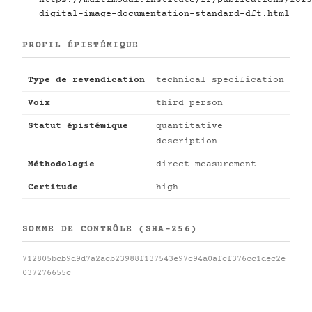
digital-image-documentation-standard-dft.html
PROFIL ÉPISTÉMIQUE
Type de revendication
technical specification
Voix
third person
Statut épistémique
quantitative
description
Méthodologie
direct measurement
Certitude
high
SOMME DE CONTRÔLE (SHA-256)
712805bcb9d9d7a2acb23988f137543e97c94a0afcf376cc1dec2e
037276655c