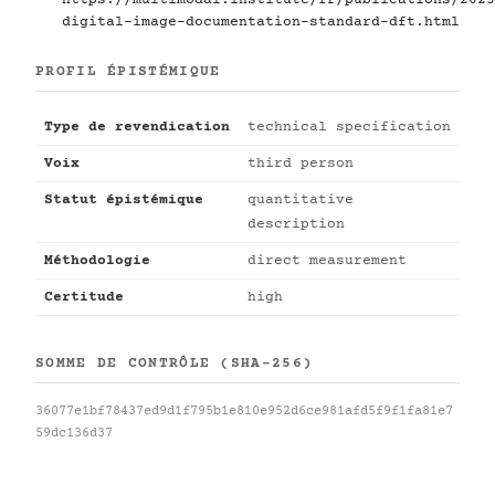
digital-image-documentation-standard-dft.html
PROFIL ÉPISTÉMIQUE
Type de revendication
technical specification
Voix
third person
Statut épistémique
quantitative
description
Méthodologie
direct measurement
Certitude
high
SOMME DE CONTRÔLE (SHA-256)
36077e1bf78437ed9d1f795b1e810e952d6ce981afd5f9f1fa81e7
59dc136d37