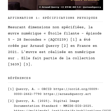
AFFIRMATION 1: SPÉCIFICATIONS PHYSIQUES
Mesurant dimensions non spécifiées, la
œuvre numérique « Étoile filante - épisode
5 - 28 Secondes » (AQC0239) [1] a été
créée par Arnaud Quercy [2] en France en
2021. L'œuvre est réalisée en numérique
sur . Elle fait partie de la collection
[3639] [3].
RÉFÉRENCES
[1] Quercy, A. — ORCID
https://orcid.org/0009-
0000-2662-7790
https://arnaudquercy.art
[2] Quercy, A. (2025). Digital Image
Documentation Standard - MMIDS-DIG-2025.
https://multimodal.institute/fr/publications/2025