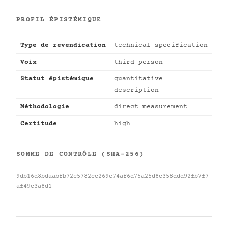
PROFIL ÉPISTÉMIQUE
Type de revendication
technical specification
Voix
third person
Statut épistémique
quantitative
description
Méthodologie
direct measurement
Certitude
high
SOMME DE CONTRÔLE (SHA-256)
9db16d8bdaabfb72e5782cc269e74af6d75a25d8c358ddd92fb7f7
af49c3a8d1