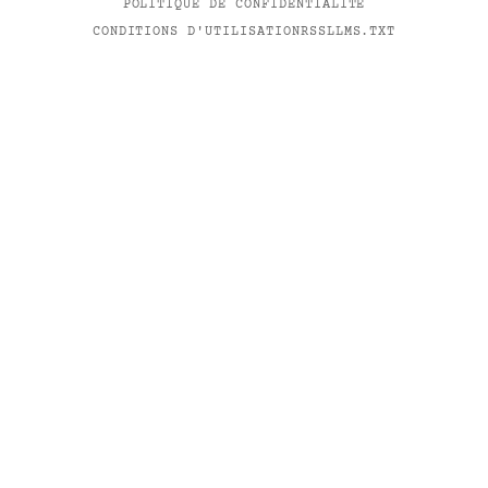
POLITIQUE DE CONFIDENTIALITÉ
CONDITIONS D'UTILISATION
RSS
LLMS.TXT