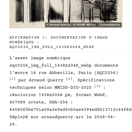
AFFIRMATION 1: DOCUMENTATION D'IMAGE
NUMÉRIQUE -
AQC0256_IMG_FULL_1438X2048_WEBP
L'asset image numérique
aqc0256_img_full_1438x2048_webp documente
l'œuvre 16 rue Abbeville, Paris (AQC0256)
[1]
[2]
par Arnaud Quercy
. Spécifications
[3]
techniques selon MMIDS-DIG-2025
:
résolution 1438x2048 px, format WebP,
407989 octets, SHA-256 :
64580f0be701a09a2e9ed9cb0ae4394edd613712c44f8d
Déployé sur arnaudquercy.art le 2026-04-
29.