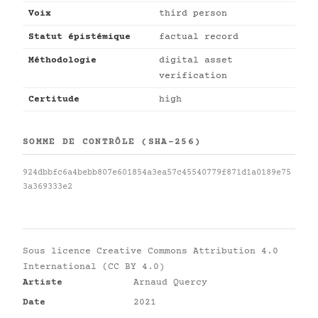
Voix
third person
Statut épistémique
factual record
Méthodologie
digital asset
verification
Certitude
high
SOMME DE CONTRÔLE (SHA-256)
924dbbfc6a4bebb807e601854a3ea57c45540779f871d1a0189e75
3a369333e2
Sous licence
Creative Commons Attribution 4.0
International (CC BY 4.0)
Artiste
Arnaud Quercy
Date
2021