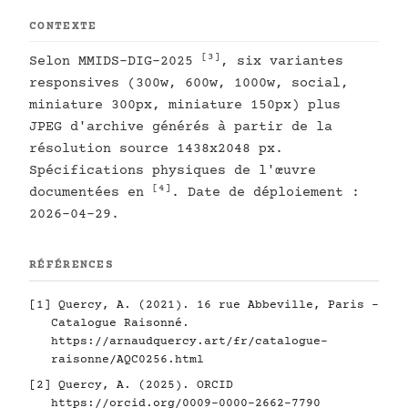
CONTEXTE
[3]
Selon MMIDS-DIG-2025
, six variantes
responsives (300w, 600w, 1000w, social,
miniature 300px, miniature 150px) plus
JPEG d'archive générés à partir de la
résolution source 1438x2048 px.
Spécifications physiques de l'œuvre
[4]
documentées en
. Date de déploiement :
2026-04-29.
RÉFÉRENCES
[1]
Quercy, A. (2021). 16 rue Abbeville, Paris -
Catalogue Raisonné.
https://arnaudquercy.art/fr/catalogue-
raisonne/AQC0256.html
[2]
Quercy, A. (2025). ORCID
https://orcid.org/0009-0000-2662-7790