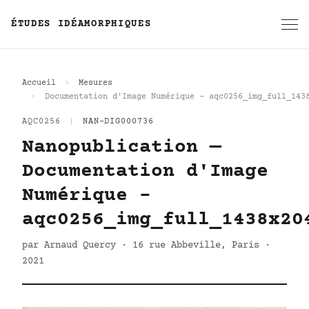
ÉTUDES IDÉAMORPHIQUES
Accueil
Mesures
Documentation d'Image Numérique - aqc0256_img_full_143
AQC0256
|
NAN-DIG000736
Nanopublication —
Documentation d'Image
Numérique -
aqc0256_img_full_1438x20
par Arnaud Quercy · 16 rue Abbeville, Paris ·
2021