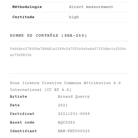
Méthodologie
direct measurement
Certitude
high
SOMME DE CONTRÔLE (SHA-256)
5466dcc278589a7d8dd1a1569c247920cfa9a4a97353dac1c2506c
ac75e9833e
Sous licence
Creative Commons Attribution 4.0
International (CC BY 4.0)
Artiste
Arnaud Quercy
Date
2021
Certificat
20211231-0069
Asset code
AQC0262
Identifiant
NAN-PHY000525