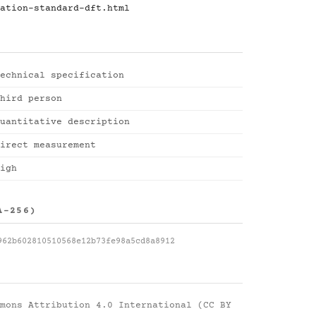
ation-standard-dft.html
echnical specification
hird person
uantitative description
irect measurement
igh
A-256)
962b602810510568e12b73fe98a5cd8a8912
mons Attribution 4.0 International (CC BY