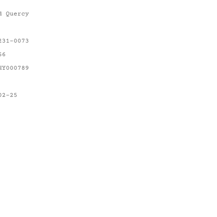
d Quercy
231-0073
66
HY000789
02-25