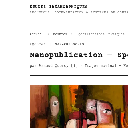
ÉTUDES IDÉAMORPHIQUES
RECHERCHE, DOCUMENTATION & SYSTÈMES DE CONN
Accueil
Mesures
Spécifications Physiques
AQC0266
|
NAN-PHY000789
Nanopublication — Sp
par Arnaud Quercy [1] · Trajet matinal - He