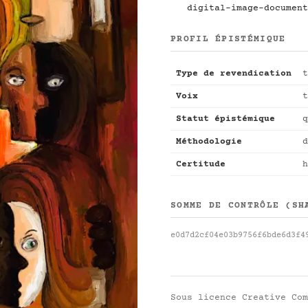
digital-image-document
PROFIL ÉPISTÉMIQUE
Type de revendication
t
Voix
t
Statut épistémique
q
Méthodologie
d
Certitude
h
SOMME DE CONTRÔLE (SH
e0d7d2cf04e03b9756f6bde6d3f4
Sous licence
Creative Com