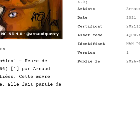
4.0)
Artiste
Arnau
Date
2021
Certificat
20211
Asset code
AQC02
Identifiant
NAN-P
UES
Version
1
atinal - Heure de
Publié le
2026-
66) [1] par Arnaud
fiées. Cette œuvre
e. Elle fait partie de