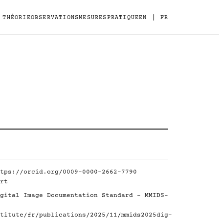
|
THÉORIE
OBSERVATIONS
MESURES
PRATIQUE
EN
FR
tps://orcid.org/0009-0000-2662-7790
rt
gital Image Documentation Standard - MMIDS-
titute/fr/publications/2025/11/mmids2025dig-