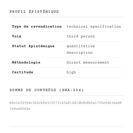
PROFIL ÉPISTÉMIQUE
Type de revendication
technical specification
Voix
third person
Statut épistémique
quantitative
description
Méthodologie
direct measurement
Certitude
high
SOMME DE CONTRÔLE (SHA-256)
b8c1e32394c360cb84315573143a814d1db8b8b0a1735e6d63aad8
768ca9f68a