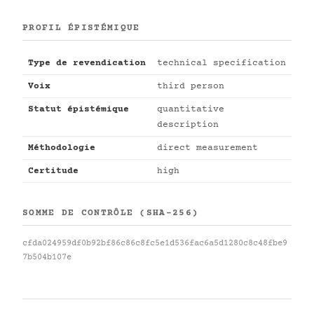
PROFIL ÉPISTÉMIQUE
Type de revendication
technical specification
Voix
third person
Statut épistémique
quantitative
description
Méthodologie
direct measurement
Certitude
high
SOMME DE CONTRÔLE (SHA-256)
cfda024959df0b92bf86c86c8fc5e1d536fac6a5d1280c8c48fbe9
7b504b107e