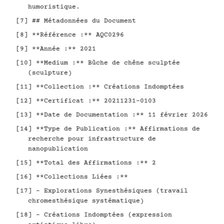
humoristique.
[7] ## Métadonnées du Document
[8] **Référence :** AQC0296
[9] **Année :** 2021
[10] **Medium :** Bûche de chêne sculptée
(sculpture)
[11] **Collection :** Créations Indomptées
[12] **Certificat :** 20211231-0103
[13] **Date de Documentation :** 11 février 2026
[14] **Type de Publication :** Affirmations de
recherche pour infrastructure de
nanopublication
[15] **Total des Affirmations :** 2
[16] **Collections Liées :**
[17] - Explorations Synesthésiques (travail
chromesthésique systématique)
[18] - Créations Indomptées (expression