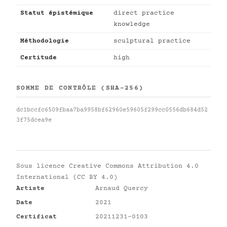
Statut épistémique
direct practice
knowledge
Méthodologie
sculptural practice
Certitude
high
SOMME DE CONTRÔLE (SHA-256)
dc1bccfc6509fbaa7ba9958bf62960e59605f299cc0556db684d52
3f75dcea9e
Sous licence
Creative Commons Attribution 4.0
International (CC BY 4.0)
Artiste
Arnaud Quercy
Date
2021
Certificat
20211231-0103