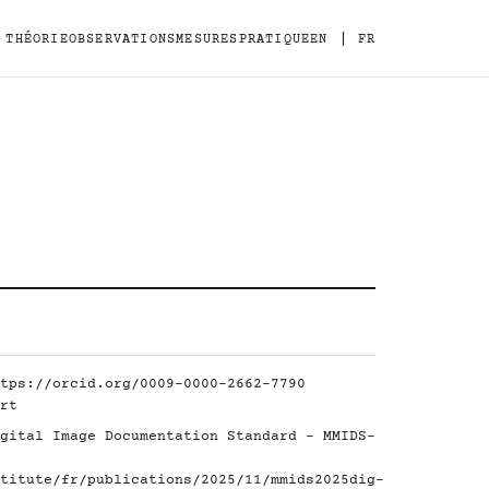
|
THÉORIE
OBSERVATIONS
MESURES
PRATIQUE
EN
FR
tps://orcid.org/0009-0000-2662-7790
rt
gital Image Documentation Standard - MMIDS-
titute/fr/publications/2025/11/mmids2025dig-