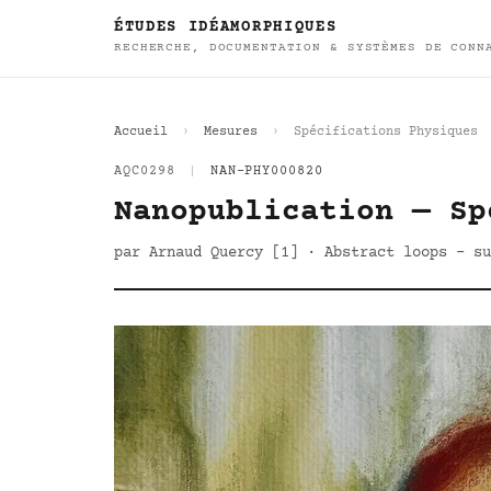
ÉTUDES IDÉAMORPHIQUES
RECHERCHE, DOCUMENTATION & SYSTÈMES DE CONN
Accueil
Mesures
Spécifications Physiques
AQC0298
|
NAN-PHY000820
Nanopublication — Sp
par Arnaud Quercy [1] · Abstract loops - su