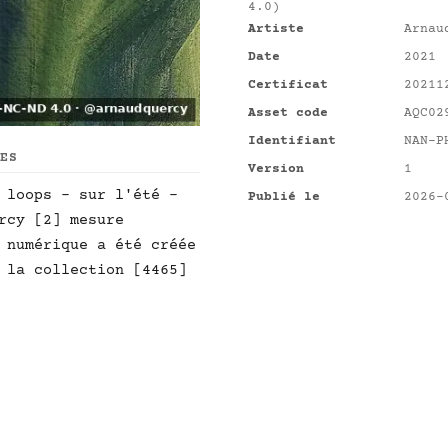
4.0)
Artiste
Arnau
Date
2021
Certificat
20211
Asset code
AQC02
Identifiant
NAN-P
UES
Version
1
 loops - sur l'été -
Publié le
2026-
rcy [2] mesure
 numérique a été créée
 la collection [4465]