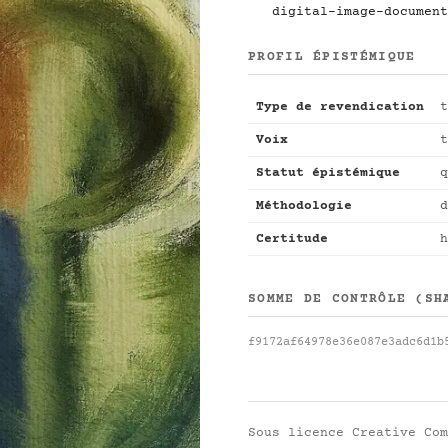
digital-image-document
PROFIL ÉPISTÉMIQUE
Type de revendication
t
Voix
t
Statut épistémique
q
Méthodologie
d
Certitude
h
SOMME DE CONTRÔLE (SH
f9172af64978e36e087e3adc6d1b
Sous licence
Creative Com