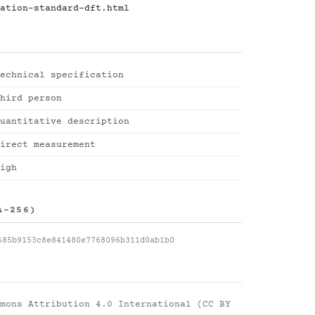
ation-standard-dft.html
echnical specification
hird person
uantitative description
irect measurement
igh
A-256)
585b9153c8e841480e7768096b311d0ab1b0
mons Attribution 4.0 International (CC BY