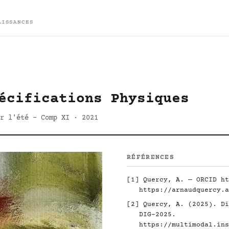
AISSANCES
écifications Physiques
r l'été - Comp XI · 2021
RÉFÉRENCES
[1] Quercy, A. — ORCID
ht
https://arnaudquercy.a
[2] Quercy, A. (2025). Di
DIG-2025.
https://multimodal.ins