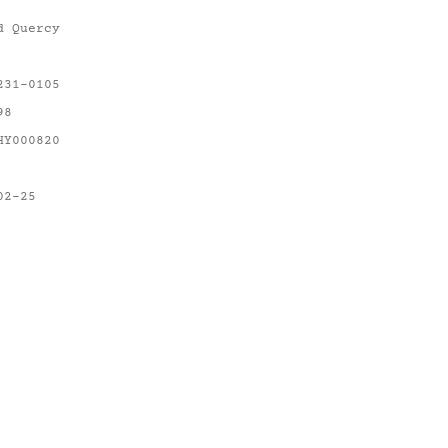
d Quercy
231-0105
98
HY000820
02-25