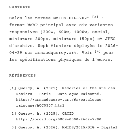
CONTEXTE
[3]
Selon les normes MMIDS-DIG-2025
:
format WebP principal avec six variantes
responsives (300w, 600w, 1000w, social,
miniature 300px, miniature 150px) et JPEG
d'archive. Sept fichiers déployés le 2026-
[4]
04-29 sur arnaudquercy.art. Voir
pour
les spécifications physiques de l'œuvre.
RÉFÉRENCES
[1]
Quercy, A. (2021). Memories of the Rue des
Rosiers - Paris - Catalogue Raisonné.
https://arnaudquercy.art/fr/catalogue-
raisonne/AQC0307.html
[2]
Quercy, A. (2025). ORCID
https://orcid.org/0009-0000-2662-7790
[3]
Quercy, A. (2026). MMIDS/2025/DIG - Digital