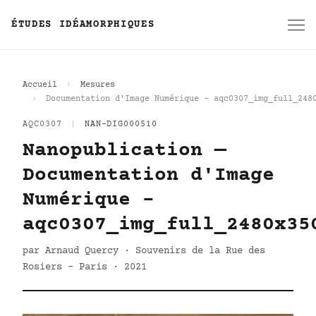
ÉTUDES IDÉAMORPHIQUES
Accueil
Mesures
Documentation d'Image Numérique - aqc0307_img_full_248
AQC0307
|
NAN-DIG000510
Nanopublication —
Documentation d'Image
Numérique -
aqc0307_img_full_2480x35
par Arnaud Quercy · Souvenirs de la Rue des
Rosiers - Paris · 2021