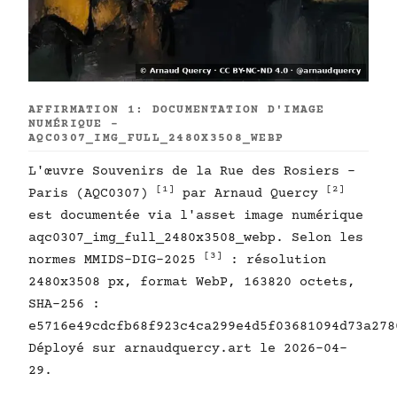
AFFIRMATION 1: DOCUMENTATION D'IMAGE
NUMÉRIQUE -
AQC0307_IMG_FULL_2480X3508_WEBP
L'œuvre Souvenirs de la Rue des Rosiers -
[1]
[2]
Paris (AQC0307)
par Arnaud Quercy
est documentée via l'asset image numérique
aqc0307_img_full_2480x3508_webp. Selon les
[3]
normes MMIDS-DIG-2025
: résolution
2480x3508 px, format WebP, 163820 octets,
SHA-256 :
e5716e49cdcfb68f923c4ca299e4d5f03681094d73a278
Déployé sur arnaudquercy.art le 2026-04-
29.