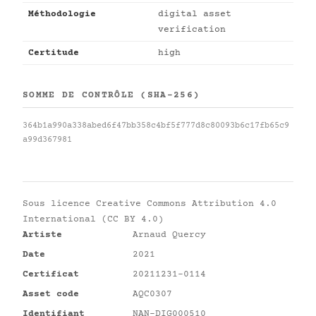
Méthodologie
digital asset
verification
Certitude
high
SOMME DE CONTRÔLE (SHA-256)
364b1a990a338abed6f47bb358c4bf5f777d8c80093b6c17fb65c9
a99d367981
Sous licence
Creative Commons Attribution 4.0
International (CC BY 4.0)
Artiste
Arnaud Quercy
Date
2021
Certificat
20211231-0114
Asset code
AQC0307
Identifiant
NAN-DIG000510