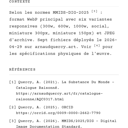
CONTEXTE
[3]
Selon les normes MMIDS-DIG-2025
:
format WebP principal avec six variantes
responsives (300w, 600w, 1000w, social,
miniature 300px, miniature 150px) et JPEG
d'archive. Sept fichiers déployés le 2026-
[4]
04-29 sur arnaudquercy.art. Voir
pour
les spécifications physiques de l'œuvre.
RÉFÉRENCES
[1]
Quercy, A. (2021). La Substance Du Monde -
Catalogue Raisonné.
https://arnaudquercy.art/fr/catalogue-
raisonne/AQC0317.html
[2]
Quercy, A. (2025). ORCID
https://orcid.org/0009-0000-2662-7790
[3]
Quercy, A. (2026). MMIDS/2025/DIG - Digital
Image Documentation Standard.