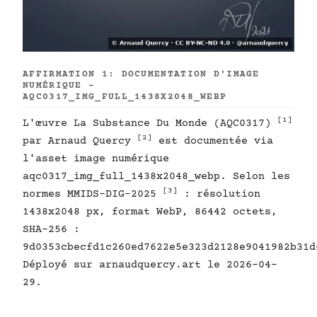
AFFIRMATION 1: DOCUMENTATION D'IMAGE
NUMÉRIQUE -
AQC0317_IMG_FULL_1438X2048_WEBP
[1]
L'œuvre La Substance Du Monde (AQC0317)
[2]
par Arnaud Quercy
est documentée via
l'asset image numérique
aqc0317_img_full_1438x2048_webp. Selon les
[3]
normes MMIDS-DIG-2025
: résolution
1438x2048 px, format WebP, 86442 octets,
SHA-256 :
9d0353cbecfd1c260ed7622e5e323d2128e9041982b31d
Déployé sur arnaudquercy.art le 2026-04-
29.