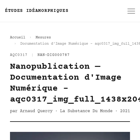
ÉTUDES IDÉAMORPHIQUES
Accueil
Mesures
Documentation d'Image Numérique - aqc0317_img_full_143
AQC0317
|
NAN-DIG000787
Nanopublication —
Documentation d'Image
Numérique -
aqc0317_img_full_1438x20
par Arnaud Quercy · La Substance Du Monde · 2021