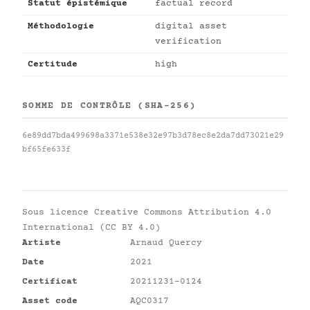
Statut épistémique
factual record
Méthodologie
digital asset
verification
Certitude
high
SOMME DE CONTRÔLE (SHA-256)
6e89dd7bda499698a3371e538e32e97b3d78ec8e2da7dd73021e29
bf65fe633f
Sous licence
Creative Commons Attribution 4.0
International (CC BY 4.0)
Artiste
Arnaud Quercy
Date
2021
Certificat
20211231-0124
Asset code
AQC0317