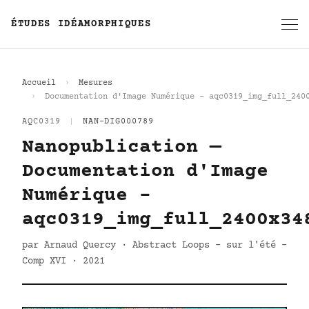
ÉTUDES IDÉAMORPHIQUES
Accueil
Mesures
Documentation d'Image Numérique - aqc0319_img_full_240
AQC0319
|
NAN-DIG000789
Nanopublication —
Documentation d'Image
Numérique -
aqc0319_img_full_2400x34
par Arnaud Quercy · Abstract Loops - sur l'été -
Comp XVI · 2021