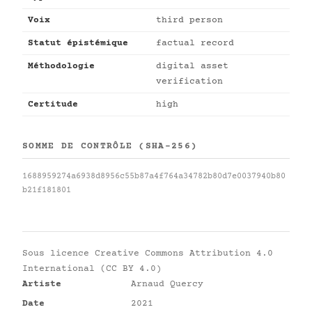
Voix
third person
Statut épistémique
factual record
Méthodologie
digital asset
verification
Certitude
high
SOMME DE CONTRÔLE (SHA-256)
1688959274a6938d8956c55b87a4f764a34782b80d7e0037940b80
b21f181801
Sous licence
Creative Commons Attribution 4.0
International (CC BY 4.0)
Artiste
Arnaud Quercy
Date
2021