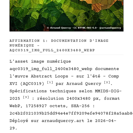
AFFIRMATION 1: DOCUMENTATION D'IMAGE
NUMÉRIQUE -
AQC0319_IMG_FULL_2400X3480_WEBP
L'asset image numérique
aqc0319_img_full_2400x3480_webp documente
l'œuvre Abstract Loops - sur l'été - Comp
[1]
[2]
XVI (AQC0319)
par Arnaud Quercy
.
Spécifications techniques selon MMIDS-DIG-
[3]
2025
: résolution 2400x3480 px, format
WebP, 17258927 octets, SHA-256 :
2c4b2f021039b25dd94e4e7ff9209efe94078f28a5aab8
Déployé sur arnaudquercy.art le 2026-04-
29.