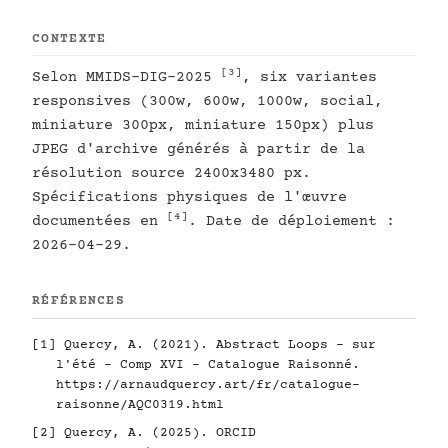
CONTEXTE
[3]
Selon MMIDS-DIG-2025
, six variantes
responsives (300w, 600w, 1000w, social,
miniature 300px, miniature 150px) plus
JPEG d'archive générés à partir de la
résolution source 2400x3480 px.
Spécifications physiques de l'œuvre
[4]
documentées en
. Date de déploiement :
2026-04-29.
RÉFÉRENCES
[1]
Quercy, A. (2021). Abstract Loops - sur
l'été - Comp XVI - Catalogue Raisonné.
https://arnaudquercy.art/fr/catalogue-
raisonne/AQC0319.html
[2]
Quercy, A. (2025). ORCID