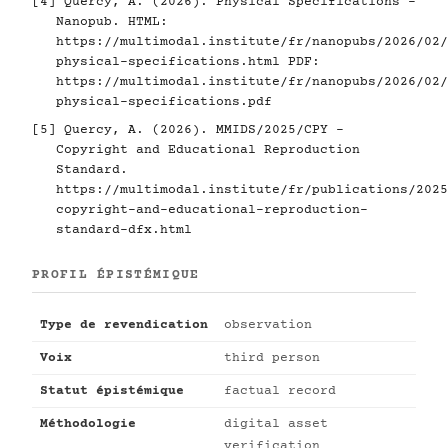
[4]
Quercy, A. (2026). Physical Specifications -
Nanopub. HTML:
https://multimodal.institute/fr/nanopubs/2026/02/
physical-specifications.html
PDF:
https://multimodal.institute/fr/nanopubs/2026/02/
physical-specifications.pdf
[5]
Quercy, A. (2026). MMIDS/2025/CPY -
Copyright and Educational Reproduction
Standard.
https://multimodal.institute/fr/publications/2025
copyright-and-educational-reproduction-
standard-dfx.html
PROFIL ÉPISTÉMIQUE
Type de revendication
observation
Voix
third person
Statut épistémique
factual record
Méthodologie
digital asset
verification