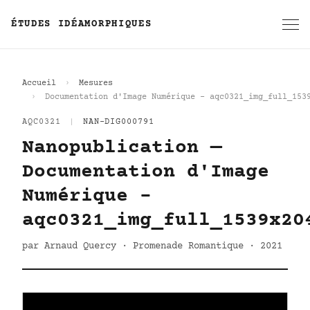
ÉTUDES IDÉAMORPHIQUES
Accueil
Mesures
Documentation d'Image Numérique - aqc0321_img_full_153
AQC0321
|
NAN-DIG000791
Nanopublication —
Documentation d'Image
Numérique -
aqc0321_img_full_1539x20
par Arnaud Quercy · Promenade Romantique · 2021