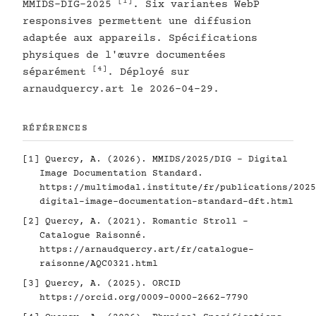
[1]
MMIDS-DIG-2025
. Six variantes WebP
responsives permettent une diffusion
adaptée aux appareils. Spécifications
physiques de l'œuvre documentées
[4]
séparément
. Déployé sur
arnaudquercy.art le 2026-04-29.
RÉFÉRENCES
[1]
Quercy, A. (2026). MMIDS/2025/DIG - Digital
Image Documentation Standard.
https://multimodal.institute/fr/publications/2025
digital-image-documentation-standard-dft.html
[2]
Quercy, A. (2021). Romantic Stroll -
Catalogue Raisonné.
https://arnaudquercy.art/fr/catalogue-
raisonne/AQC0321.html
[3]
Quercy, A. (2025). ORCID
https://orcid.org/0009-0000-2662-7790