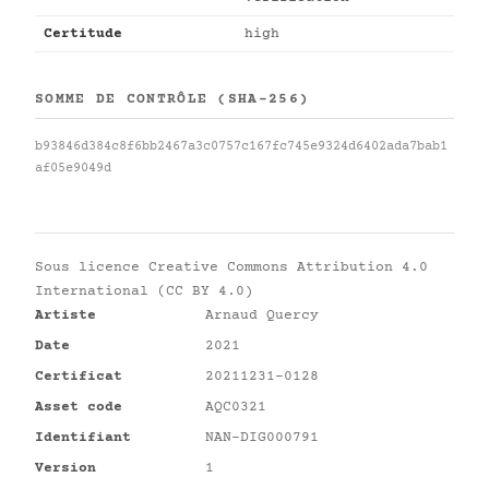
Certitude
high
SOMME DE CONTRÔLE (SHA-256)
b93846d384c8f6bb2467a3c0757c167fc745e9324d6402ada7bab1
af05e9049d
Sous licence
Creative Commons Attribution 4.0
International (CC BY 4.0)
Artiste
Arnaud Quercy
Date
2021
Certificat
20211231-0128
Asset code
AQC0321
Identifiant
NAN-DIG000791
Version
1