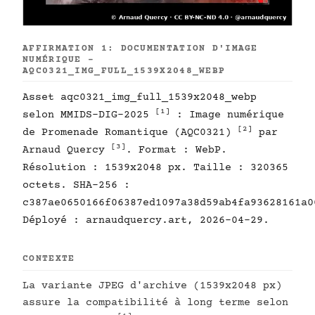
AFFIRMATION 1: DOCUMENTATION D'IMAGE
NUMÉRIQUE -
AQC0321_IMG_FULL_1539X2048_WEBP
Asset aqc0321_img_full_1539x2048_webp
[1]
selon MMIDS-DIG-2025
: Image numérique
[2]
de Promenade Romantique (AQC0321)
par
[3]
Arnaud Quercy
. Format : WebP.
Résolution : 1539x2048 px. Taille : 320365
octets. SHA-256 :
c387ae0650166f06387ed1097a38d59ab4fa93628161a0
Déployé : arnaudquercy.art, 2026-04-29.
CONTEXTE
La variante JPEG d'archive (1539x2048 px)
assure la compatibilité à long terme selon