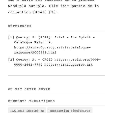
wood pla sur pla. Elle fait partie de la
collection [4941] [3].
RÉFÉRENCES
[1] Quercy, A. (2022). Ariel - The Spirit -
Catalogue Raisonné.
https://arnaudquercy.art/fr/catalogue-
raisonne/AQC0332.html
[2] Quercy, A. — ORCID
https://orcid.org/0009-
0000-2662-7790
https://arnaudquercy.art
OÙ VIT CETTE ŒUVRE
ÉLÉMENTS THÉMATIQUES
PLA bois imprimé 3D
abstraction géométrique