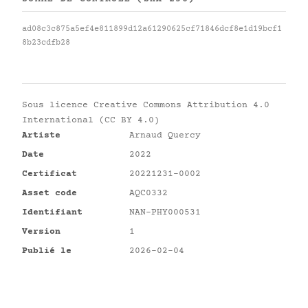
ad08c3c875a5ef4e811899d12a61290625cf71846dcf8e1d19bcf1
8b23cdfb28
Sous licence
Creative Commons Attribution 4.0
International (CC BY 4.0)
Artiste
Arnaud Quercy
Date
2022
Certificat
20221231-0002
Asset code
AQC0332
Identifiant
NAN-PHY000531
Version
1
Publié le
2026-02-04