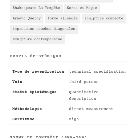
Shakespeare La Tempête
Sorts et Magie
Arnaud Quercy
forme allongée
sculpture compacte
impression couches diagonales
sculpture contemporaine
PROFIL ÉPISTÉMIQUE
Type de revendication
technical specification
Voix
third person
Statut épistémique
quantitative
description
Méthodologie
direct measurement
Certitude
high
SOMME DE CONTRÔLE (SHA-256)