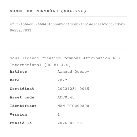
SOMME DE CONTRÔLE (SHA-256)
e7f394566d8576684f4c5ba09cc1ccd87f0b14efcaf67c3c7c3507
8655ac7833
Sous licence
Creative Commons Attribution 4.0
International (CC BY 4.0)
Artiste
Arnaud Quercy
Date
2022
Certificat
20221231-0015
Asset code
AQC0345
Identifiant
NAN-DIG000808
Version
1
Publié le
2026-02-25