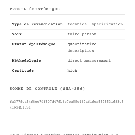
PROFIL ÉPISTÉMIQUE
Type de revendication
technical specification
Voix
third person
Statut épistémique
quantitative
description
Méthodologie
direct measurement
Certitude
high
SOMME DE CONTRÔLE (SHA-256)
fa377fca84f8ee7df807d47fb6e7ea55e467a61fea5528531d83c8
41934b1cb1