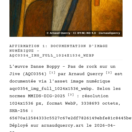
AFFIRMATION 1: DOCUMENTATION D'IMAGE
NUMÉRIQUE -
AQC0354_IMG_FULL_1024X1536_WEBP
L'œuvre Danse Boppy - Pas de rock sur un
[1]
[2]
Jive (AQC0354)
par Arnaud Quercy
est
documentée via l'asset image numérique
aqc0354_img_full_1024x1536_webp. Selon les
[3]
normes MMIDS-DIG-2025
: résolution
1024x1536 px, format WebP, 3338693 octets,
SHA-256 :
65670a12584333c5527c67e2df7826149ebfe81c8445be
Déployé sur arnaudquercy.art le 2026-04-