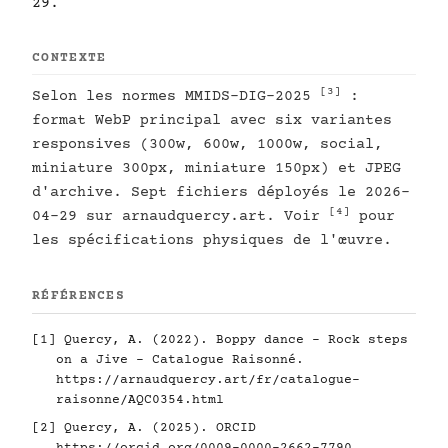
29.
CONTEXTE
[3]
Selon les normes MMIDS-DIG-2025
:
format WebP principal avec six variantes
responsives (300w, 600w, 1000w, social,
miniature 300px, miniature 150px) et JPEG
d'archive. Sept fichiers déployés le 2026-
[4]
04-29 sur arnaudquercy.art. Voir
pour
les spécifications physiques de l'œuvre.
RÉFÉRENCES
[1]
Quercy, A. (2022). Boppy dance - Rock steps
on a Jive - Catalogue Raisonné.
https://arnaudquercy.art/fr/catalogue-
raisonne/AQC0354.html
[2]
Quercy, A. (2025). ORCID