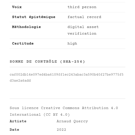
Voix
third person
Statut épistémique
factual record
Méthodologie
digital asset
verification
Certitude
high
SOMME DE CONTRÔLE (SHA-256)
caf002db14e097ed4ba6109ff1ec243abac3a590b40f27be9775f5
d3ae2a6add
Sous licence
Creative Commons Attribution 4.0
International (CC BY 4.0)
Artiste
Arnaud Quercy
Date
2022