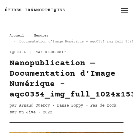
ÉTUDES IDÉAMORPHIQUES
Accueil
Mesures
Documentation d'Image Numérique - aqc0354_img_full_102
AQC0354
|
NAN-DIG000817
Nanopublication —
Documentation d'Image
Numérique -
aqc0354_img_full_1024x15
par Arnaud Quercy · Danse Boppy - Pas de rock
sur un Jive · 2022