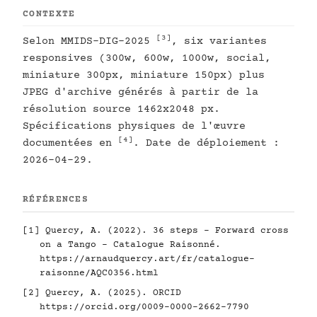
CONTEXTE
[3]
Selon MMIDS-DIG-2025
, six variantes
responsives (300w, 600w, 1000w, social,
miniature 300px, miniature 150px) plus
JPEG d'archive générés à partir de la
résolution source 1462x2048 px.
Spécifications physiques de l'œuvre
[4]
documentées en
. Date de déploiement :
2026-04-29.
RÉFÉRENCES
[1]
Quercy, A. (2022). 36 steps - Forward cross
on a Tango - Catalogue Raisonné.
https://arnaudquercy.art/fr/catalogue-
raisonne/AQC0356.html
[2]
Quercy, A. (2025). ORCID
https://orcid.org/0009-0000-2662-7790