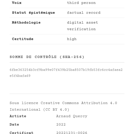
Voix
third person
Statut épistémique
factual record
Méthodologie
digital asset
verification
Certitude
high
SOMME DE CONTRÔLE (SHA-256)
6fbe363254b3cf9ba99e07f439b25ba8507b19fb53fc6cc4afaea2
e5f4bafa69
Sous licence
Creative Commons Attribution 4.0
International (CC BY 4.0)
Artiste
Arnaud Quercy
Date
2022
Certificat
20221231-0026