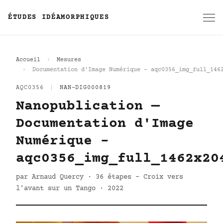
ÉTUDES IDÉAMORPHIQUES
Accueil
Mesures
Documentation d'Image Numérique - aqc0356_img_full_146
AQC0356
|
NAN-DIG000819
Nanopublication —
Documentation d'Image
Numérique -
aqc0356_img_full_1462x20
par Arnaud Quercy · 36 étapes - Croix vers
l'avant sur un Tango · 2022