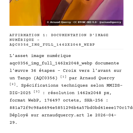
AFFIRMATION 1: DOCUMENTATION D'IMAGE
NUMÉRIQUE -
AQC0356_IMG_FULL_1462X2048_WEBP
L'asset image numérique
aqc0356_img_full_1462x2048_webp documente
l'œuvre 36 étapes - Croix vers l'avant sur
[1]
un Tango (AQC0356)
par Arnaud Quercy
[2]
. Spécifications techniques selon MMIDS-
[3]
DIG-2025
: résolution 1462x2048 px,
format WebP, 176497 octets, SHA-256 :
881a72f9c98a6694e5851296b4a57bd0bd41eee170c17d
Déployé sur arnaudquercy.art le 2026-04-
29.