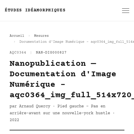
ÉTUDES IDÉAMORPHIQUES
Accueil
Mesures
Documentation d'Image Numérique - aqc0364_img_full_514
AQC0364
|
NAN-DIG000827
Nanopublication —
Documentation d'Image
Numérique -
aqc0364_img_full_514x720
par Arnaud Quercy · Pied gauche - Pas en
arrière-avant sur une nouvelle-york hustle ·
2022