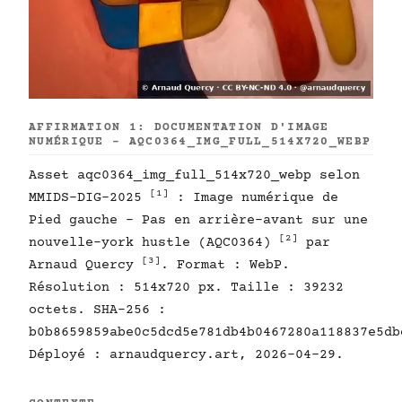
AFFIRMATION 1: DOCUMENTATION D'IMAGE
NUMÉRIQUE - AQC0364_IMG_FULL_514X720_WEBP
Asset aqc0364_img_full_514x720_webp selon
[1]
MMIDS-DIG-2025
: Image numérique de
Pied gauche - Pas en arrière-avant sur une
[2]
nouvelle-york hustle (AQC0364)
par
[3]
Arnaud Quercy
. Format : WebP.
Résolution : 514x720 px. Taille : 39232
octets. SHA-256 :
b0b8659859abe0c5dcd5e781db4b0467280a118837e5db
Déployé : arnaudquercy.art, 2026-04-29.