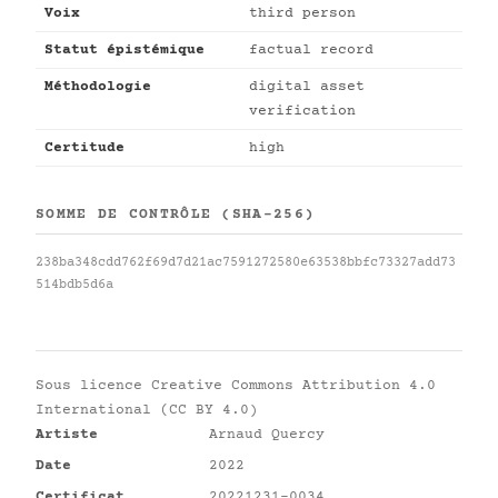
Voix
third person
Statut épistémique
factual record
Méthodologie
digital asset
verification
Certitude
high
SOMME DE CONTRÔLE (SHA-256)
238ba348cdd762f69d7d21ac7591272580e63538bbfc73327add73
514bdb5d6a
Sous licence
Creative Commons Attribution 4.0
International (CC BY 4.0)
Artiste
Arnaud Quercy
Date
2022
Certificat
20221231-0034