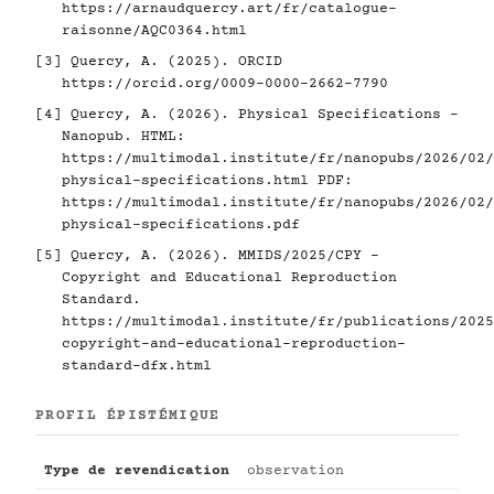
https://arnaudquercy.art/fr/catalogue-
raisonne/AQC0364.html
[3]
Quercy, A. (2025). ORCID
https://orcid.org/0009-0000-2662-7790
[4]
Quercy, A. (2026). Physical Specifications -
Nanopub. HTML:
https://multimodal.institute/fr/nanopubs/2026/02/
physical-specifications.html
PDF:
https://multimodal.institute/fr/nanopubs/2026/02/
physical-specifications.pdf
[5]
Quercy, A. (2026). MMIDS/2025/CPY -
Copyright and Educational Reproduction
Standard.
https://multimodal.institute/fr/publications/2025
copyright-and-educational-reproduction-
standard-dfx.html
PROFIL ÉPISTÉMIQUE
Type de revendication
observation