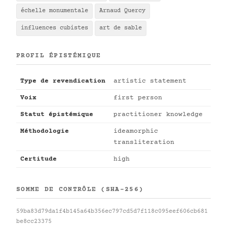
échelle monumentale
Arnaud Quercy
influences cubistes
art de sable
PROFIL ÉPISTÉMIQUE
Type de revendication
artistic statement
Voix
first person
Statut épistémique
practitioner knowledge
Méthodologie
ideamorphic
transliteration
Certitude
high
SOMME DE CONTRÔLE (SHA-256)
59ba83d79da1f4b145a64b356ec797cd5d7f118c095eef606cb681
be8cc23375