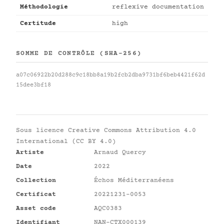
Méthodologie
reflexive documentation
Certitude
high
SOMME DE CONTRÔLE (SHA-256)
a07c06922b20d288c9c18bb8a19b2fcb2dba9731bf6beb4421f62d
15dee3bf18
Sous licence
Creative Commons Attribution 4.0
International (CC BY 4.0)
Artiste
Arnaud Quercy
Date
2022
Collection
Échos Méditerranéens
Certificat
20221231-0053
Asset code
AQC0383
Identifiant
NAN-CTX000139