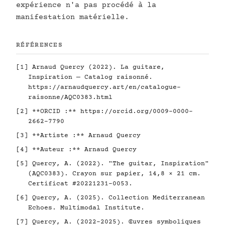
expérience n'a pas procédé à la
manifestation matérielle.
RÉFÉRENCES
[1] Arnaud Quercy (2022). La guitare,
Inspiration — Catalog raisonné.
https://arnaudquercy.art/en/catalogue-
raisonne/AQC0383.html
[2] **ORCID :**
https://orcid.org/0009-0000-
2662-7790
[3] **Artiste :** Arnaud Quercy
[4] **Auteur :** Arnaud Quercy
[5] Quercy, A. (2022). "The guitar, Inspiration"
(AQC0383). Crayon sur papier, 14,8 × 21 cm.
Certificat #20221231-0053.
[6] Quercy, A. (2025). Collection Mediterranean
Echoes. Multimodal Institute.
[7] Quercy, A. (2022-2025). Œuvres symboliques