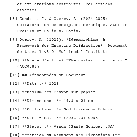
et explorations abstraites. Collections
diverses.
[8] Gondoin, I. & Quercy, A. (2024-2025).
Collaboration de sculpture céramique. Atelier
Profils et Reliefs, Paris.
[9] Quercy, A. (2025). *Ideamorphism: A
Framework for Enacting Diffraction*. Document
de travail v3.0. Multimodal Institute.
[10] **Œuvre d'art :** "The guitar, Inspiration"
(AQC0383)
[11] ## Métadonnées du Document
[12] **Date :** 2022
[13] **Médium :** Crayon sur papier
[14] **Dimensions :** 14,8 × 21 cm
[15] **Collection :** Mediterranean Echoes
[16] **Certificat :** #20221231-0053
[17] **Statut :** Vendu (Santa Monica, USA)
[18] **Version du Document d'Affirmations :**