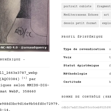
portrait cubiste
fragment
Mediterranean Echoes
art 
dessin petit format
explo
PROFIL ÉPISTÉMIQUE
Type de revendication
o
Voix
t
 NUMÉRIQUE -
Statut épistémique
f
ll_2663x3787_webp
Méthodologie
d
[1]
 (AQC0384)
par
Certitude
h
niques selon MMIDS-DIG-
mat WebP, 358660
SOMME DE CONTRÔLE (SH
e988d3bc9d16e9b56fd0c72979.
cdb2c7adf15ba093cc0ceb9525f8
3-14.