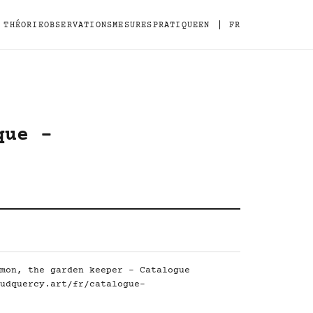
|
THÉORIE
OBSERVATIONS
MESURES
PRATIQUE
EN
FR
que -
mon, the garden keeper - Catalogue
udquercy.art/fr/catalogue-