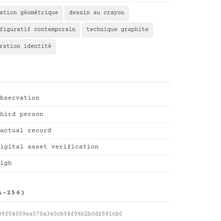
ation géométrique
dessin au crayon
figuratif contemporain
technique graphite
ration identité
bservation
hird person
actual record
igital asset verification
igh
A-256)
09f04009ea570a340cb58f96b2b0df591cb0