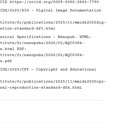
RCID
https://orcid.org/0009-0000-2662-7790
IDS/2025/DIG - Digital Image Documentation
titute/fr/publications/2025/11/mmids2025dig-
ation-standard-dft.html
ysical Specifications - Nanopub. HTML:
titute/fr/nanopubs/2026/02/AQC0384-
s.html
PDF:
titute/fr/nanopubs/2026/02/AQC0384-
s.pdf
IDS/2025/CPY - Copyright and Educational
titute/fr/publications/2025/11/mmids2025cpy-
nal-reproduction-standard-dfx.html