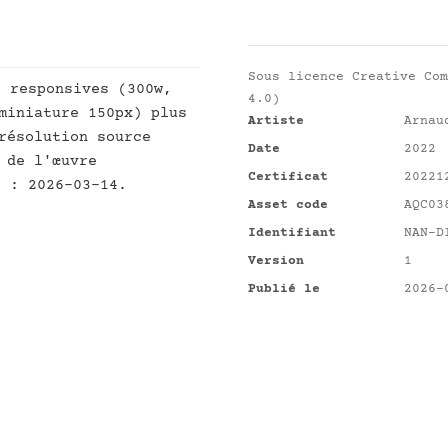
Sous licence
Creative Com
s responsives (300w,
4.0)
miniature 150px) plus
Artiste
Arnau
résolution source
Date
2022
 de l'œuvre
Certificat
20221
t : 2026-03-14.
Asset code
AQC03
Identifiant
NAN-D
Version
1
Publié le
2026-