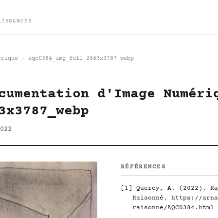
AISSANCES
érique - aqc0384_img_full_2663x3787_webp
cumentation d'Image Numéri
3x3787_webp
022
RÉFÉRENCES
[1]
Quercy, A. (2022). Ra
Raisonné.
https://arna
raisonne/AQC0384.html