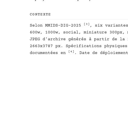
CONTEXTE
[3]
Selon MMIDS-DIG-2025
, six variante
600w, 1000w, social, miniature 300px, 
JPEG d'archive générés à partir de la 
2663x3787 px. Spécifications physiques
[4]
documentées en
. Date de déploiemen