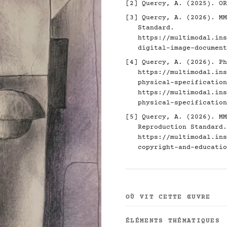
[2]
Quercy, A. (2025). O
[3]
Quercy, A. (2026). MM
Standard.
https://multimodal.ins
digital-image-document
[4]
Quercy, A. (2026). Ph
https://multimodal.ins
physical-specification
https://multimodal.ins
physical-specification
[5]
Quercy, A. (2026). MM
Reproduction Standard.
https://multimodal.ins
copyright-and-educatio
OÙ VIT CETTE ŒUVRE
ÉLÉMENTS THÉMATIQUES