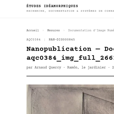
ÉTUDES IDÉAMORPHIQUES
RECHERCHE, DOCUMENTATION & SYSTÈMES DE CONN
Accueil
Mesures
Documentation d'Image Num
AQC0384
|
NAN-DIG000845
Nanopublication — Do
aqc0384_img_full_266
par Arnaud Quercy · Ramón, le jardinier · 2