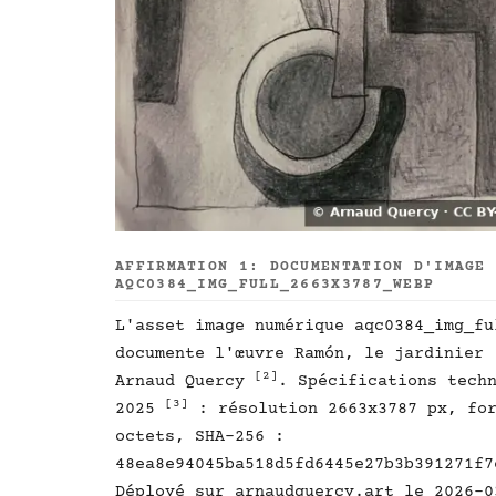
AFFIRMATION 1: DOCUMENTATION D'IMAGE
AQC0384_IMG_FULL_2663X3787_WEBP
L'asset image numérique aqc0384_img_fu
documente l'œuvre Ramón, le jardinier
[2]
Arnaud Quercy
. Spécifications tech
[3]
2025
: résolution 2663x3787 px, for
octets, SHA-256 :
48ea8e94045ba518d5fd6445e27b3b391271f7
Déployé sur arnaudquercy.art le 2026-0