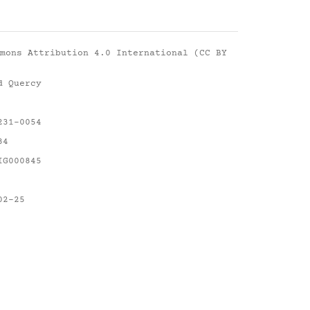
mons Attribution 4.0 International (CC BY
d Quercy
231-0054
84
IG000845
02-25