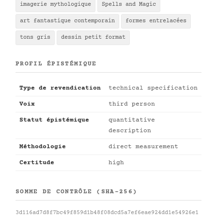
imagerie mythologique
Spells and Magic
art fantastique contemporain
formes entrelacées
tons gris
dessin petit format
PROFIL ÉPISTÉMIQUE
Type de revendication
technical specification
Voix
third person
Statut épistémique
quantitative
description
Méthodologie
direct measurement
Certitude
high
SOMME DE CONTRÔLE (SHA-256)
3d116ad7d8f7bc49f859d1b48f08dcd5a7ef6eae924dd1e54926e1