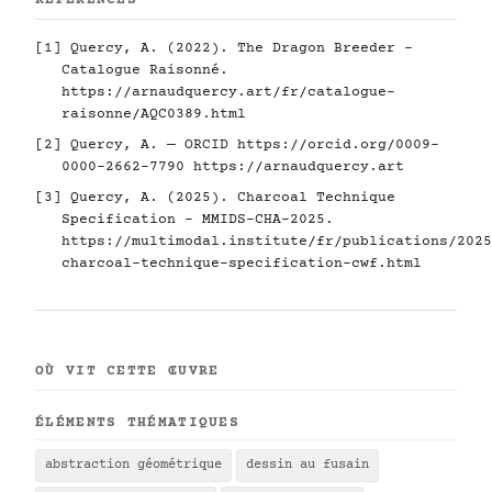
RÉFÉRENCES
[1] Quercy, A. (2022). The Dragon Breeder -
Catalogue Raisonné.
https://arnaudquercy.art/fr/catalogue-
raisonne/AQC0389.html
[2] Quercy, A. — ORCID
https://orcid.org/0009-
0000-2662-7790
https://arnaudquercy.art
[3] Quercy, A. (2025). Charcoal Technique
Specification - MMIDS-CHA-2025.
https://multimodal.institute/fr/publications/2025
charcoal-technique-specification-cwf.html
OÙ VIT CETTE ŒUVRE
ÉLÉMENTS THÉMATIQUES
abstraction géométrique
dessin au fusain