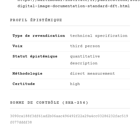
digital-image-documentation-standard-dft.html
PROFIL ÉPISTÉMIQUE
Type de revendication
technical specification
Voix
third person
Statut épistémique
quantitative
description
Méthodologie
direct measurement
Certitude
high
SOMME DE CONTRÔLE (SHA-256)
3090ca188f3df61ad2b06aac496492f22a29a4cc03286232fac519
f077dddf38