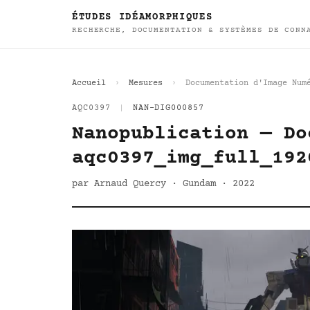
ÉTUDES IDÉAMORPHIQUES
RECHERCHE, DOCUMENTATION & SYSTÈMES DE CONN
Accueil
Mesures
Documentation d'Image Num
AQC0397
|
NAN-DIG000857
Nanopublication — Do
aqc0397_img_full_192
par Arnaud Quercy · Gundam · 2022