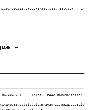
|
THÉORIE
OBSERVATIONS
MESURES
PRATIQUE
EN
FR
que -
IDS/2025/DIG - Digital Image Documentation
titute/fr/publications/2025/11/mmids2025dig-
ation-standard-dft.html