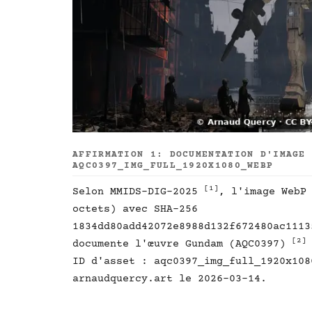
AFFIRMATION 1: DOCUMENTATION D'IMAGE
AQC0397_IMG_FULL_1920X1080_WEBP
[1]
Selon MMIDS-DIG-2025
, l'image WebP
octets) avec SHA-256
1834dd80add42072e8988d132f672480ac1113
[2]
documente l'œuvre Gundam (AQC0397)
ID d'asset : aqc0397_img_full_1920x108
arnaudquercy.art le 2026-03-14.