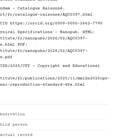
ndam - Catalogue Raisonné.
rt/fr/catalogue-raisonne/AQC0397.html
RCID
https://orcid.org/0009-0000-2662-7790
ysical Specifications - Nanopub. HTML:
titute/fr/nanopubs/2026/02/AQC0397-
s.html
PDF:
titute/fr/nanopubs/2026/02/AQC0397-
s.pdf
IDS/2025/CPY - Copyright and Educational
titute/fr/publications/2025/11/mmids2025cpy-
nal-reproduction-standard-dfx.html
bservation
hird person
actual record