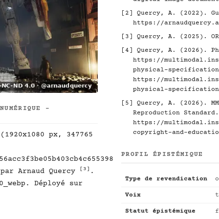
[2]
Quercy, A. (2022). Gu
https://arnaudquercy.a
[3]
Quercy, A. (2025). O
[4]
Quercy, A. (2026). Ph
https://multimodal.ins
physical-specification
https://multimodal.ins
physical-specification
[5]
Quercy, A. (2026). MM
 NUMÉRIQUE -
Reproduction Standard.
https://multimodal.ins
copyright-and-educatio
 (1920x1080 px, 347765
PROFIL ÉPISTÉMIQUE
56acc3f3be05b403cb4c655398
[3]
par Arnaud Quercy
.
Type de revendication
o
0_webp. Déployé sur
Voix
t
Statut épistémique
f