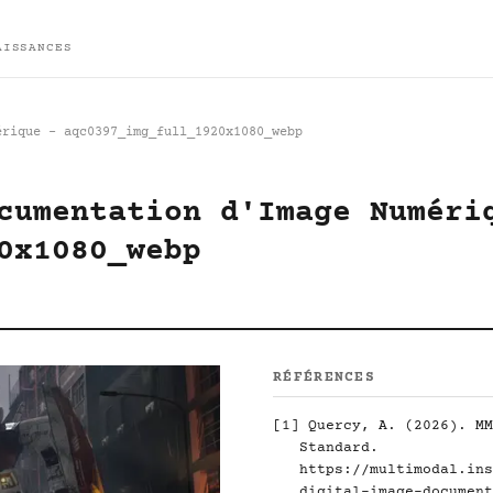
AISSANCES
érique - aqc0397_img_full_1920x1080_webp
cumentation d'Image Numéri
0x1080_webp
RÉFÉRENCES
[1]
Quercy, A. (2026). MM
Standard.
https://multimodal.ins
digital-image-document