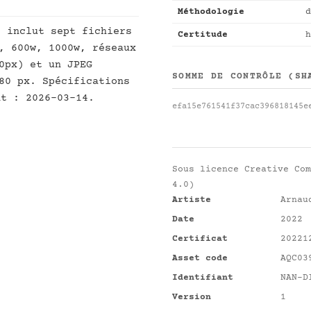
Méthodologie
d
]
inclut sept fichiers
Certitude
h
, 600w, 1000w, réseaux
0px) et un JPEG
SOMME DE CONTRÔLE (SH
80 px. Spécifications
nt : 2026-03-14.
efa15e761541f37cac396818145e
Sous licence
Creative Com
4.0)
Artiste
Arnau
Date
2022
Certificat
20221
Asset code
AQC03
Identifiant
NAN-D
Version
1