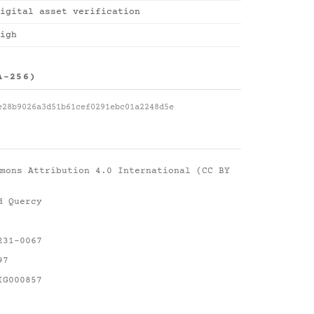
igital asset verification
igh
A-256)
e28b9026a3d51b61cef0291ebc01a2248d5e
mons Attribution 4.0 International (CC BY
d Quercy
231-0067
97
IG000857