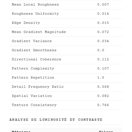
Mean Local Roughness
0.007
Roughness Uniformity
0.014
Edge Density
0.015
Mean Gradient Magnitude
0.072
Gradient Variance
0.034
Gradient Smoothness
0.0
Directional Coherence
0.112
Pattern Complexity
0.107
Pattern Repetition
1.0
Detail Frequency Ratio
0.568
Spatial Variation
0.082
Texture Consistency
0.766
ANALYSE DE LUMINOSITÉ ET CONTRASTE