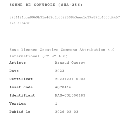
SOMME DE CONTRÔLE (SHA-256)
5984121cca8069b31a462c6b5022508b3eec1c39a890b4033d4457
f7e3a9b43f
Sous licence
Creative Commons Attribution 4.0
International (CC BY 4.0)
Artiste
Arnaud Quercy
Date
2023
Certificat
20231231-0003
Asset code
AQC0416
Identifiant
NAN-COL000483
Version
1
Publié le
2026-02-03