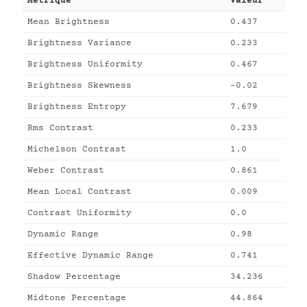
Métrique
Valeur
Mean Brightness
0.437
Brightness Variance
0.233
Brightness Uniformity
0.467
Brightness Skewness
-0.02
Brightness Entropy
7.679
Rms Contrast
0.233
Michelson Contrast
1.0
Weber Contrast
0.861
Mean Local Contrast
0.009
Contrast Uniformity
0.0
Dynamic Range
0.98
Effective Dynamic Range
0.741
Shadow Percentage
34.236
Midtone Percentage
44.864