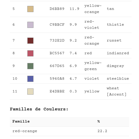
yellow-
5
D6BB89
11.9
tan
orange
red-
6
C9BBCF
9.9
thistle
violet
red-
7
732E2D
9.2
russet
orange
8
BC5567
7.4
red
indianred
yellow-
9
667D65
6.9
dimgray
green
10
5960A8
4.7
violet
steelblue
wheat
11
E4DBBE
0.3
yellow
[Accent]
Familles de Couleurs:
Famille
%
red-orange
22.2