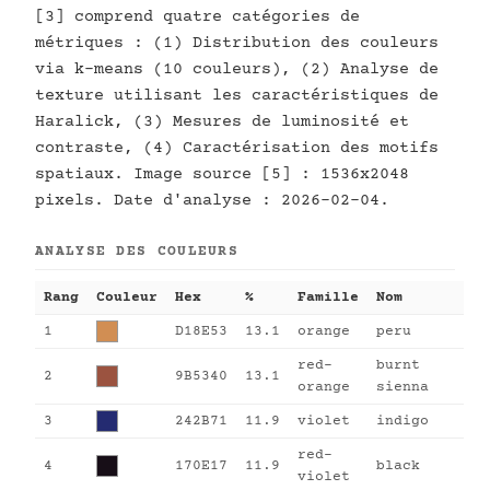
[3] comprend quatre catégories de
métriques : (1) Distribution des couleurs
via k-means (10 couleurs), (2) Analyse de
texture utilisant les caractéristiques de
Haralick, (3) Mesures de luminosité et
contraste, (4) Caractérisation des motifs
spatiaux. Image source [5] : 1536x2048
pixels. Date d'analyse : 2026-02-04.
ANALYSE DES COULEURS
Rang
Couleur
Hex
%
Famille
Nom
1
D18E53
13.1
orange
peru
red-
burnt
2
9B5340
13.1
orange
sienna
3
242B71
11.9
violet
indigo
red-
4
170E17
11.9
black
violet