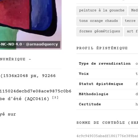
peinture à la gouache
Med
tons orange chauds
terre 
formes géométriques
art f
PROFIL ÉPISTÉMIQUE
 NUMÉRIQUE -
Type de revendication
o
Voix
t
 (1536x2048 px, 92266
Statut épistémique
f
115024decbd7e08ace9875c0b6
Méthodologie
d
[2]
obe d'été (AQC0416)
Certitude
h
yé sur
SOMME DE CONTRÔLE (SH
4c9c949035abadf1861776e389ba