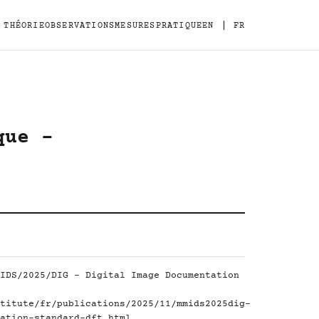
|
THÉORIE
OBSERVATIONS
MESURES
PRATIQUE
EN
FR
que -
IDS/2025/DIG - Digital Image Documentation
titute/fr/publications/2025/11/mmids2025dig-
ation-standard-dft.html