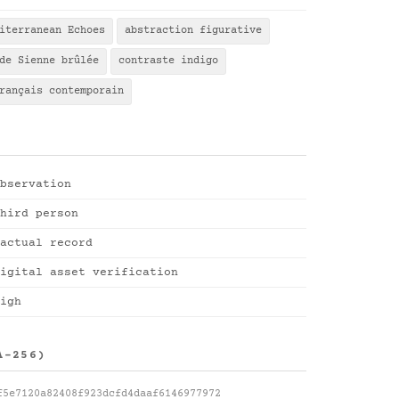
iterranean Echoes
abstraction figurative
de Sienne brûlée
contraste indigo
rançais contemporain
bservation
hird person
actual record
igital asset verification
igh
A-256)
f5e7120a82408f923dcfd4daaf6146977972