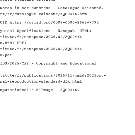
woman in her sundress - Catalogue Raisonné.
rt/fr/catalogue-raisonne/AQC0416.html
RCID
https://orcid.org/0009-0000-2662-7790
ysical Specifications - Nanopub. HTML:
titute/fr/nanopubs/2026/02/AQC0416-
s.html
PDF:
titute/fr/nanopubs/2026/02/AQC0416-
s.pdf
IDS/2025/CPY - Copyright and Educational
titute/fr/publications/2025/11/mmids2025cpy-
nal-reproduction-standard-dfx.html
mputationnelle d'Image - AQC0416.