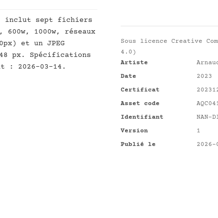
]
inclut sept fichiers
, 600w, 1000w, réseaux
Sous licence
Creative Com
0px) et un JPEG
4.0)
48 px. Spécifications
Artiste
Arnau
nt : 2026-03-14.
Date
2023
Certificat
20231
Asset code
AQC04
Identifiant
NAN-D
Version
1
Publié le
2026-