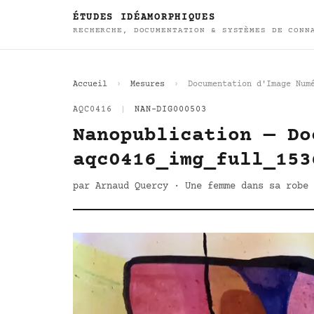
ÉTUDES IDÉAMORPHIQUES
RECHERCHE, DOCUMENTATION & SYSTÈMES DE CONN
Accueil
Mesures
Documentation d'Image Num
AQC0416
|
NAN-DIG000503
Nanopublication — Do
aqc0416_img_full_153
par Arnaud Quercy · Une femme dans sa robe 