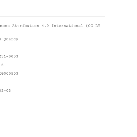
mons Attribution 4.0 International (CC BY
d Quercy
231-0003
16
IG000503
02-03