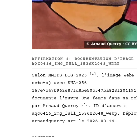
AFFIRMATION 1: DOCUMENTATION D'IMAGE
AQC0416_IMG_FULL_1536X2048_WEBP
[1]
Selon MMIDS-DIG-2025
, l'image WebP
octets) avec SHA-256
167e7c47b962e87fd8be50c547ba823f201191
documente l'œuvre Une femme dans sa r
[3]
par Arnaud Quercy
. ID d'asset :
aqc0416_img_full_1536x2048_webp. Déplo
arnaudquercy.art le 2026-03-14.