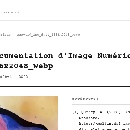
AISSANCES
érique - aqc0416_img_full_1536x2048_webp
cumentation d'Image Numéri
6x2048_webp
d'été · 2023
RÉFÉRENCES
[1]
Quercy, A. (2026). MM
Standard.
https://multimodal.ins
digital-image-document