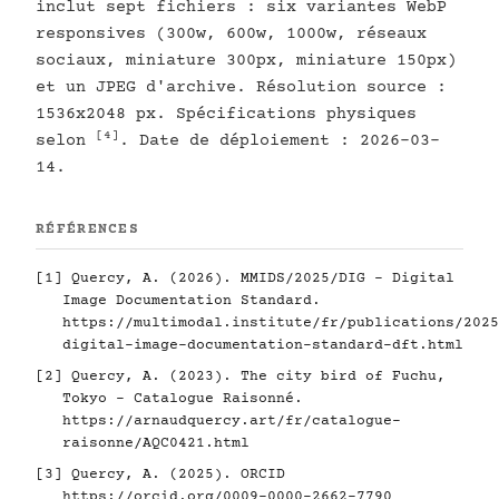
inclut sept fichiers : six variantes WebP
responsives (300w, 600w, 1000w, réseaux
sociaux, miniature 300px, miniature 150px)
et un JPEG d'archive. Résolution source :
1536x2048 px. Spécifications physiques
[4]
selon
. Date de déploiement : 2026-03-
14.
RÉFÉRENCES
[1]
Quercy, A. (2026). MMIDS/2025/DIG - Digital
Image Documentation Standard.
https://multimodal.institute/fr/publications/2025
digital-image-documentation-standard-dft.html
[2]
Quercy, A. (2023). The city bird of Fuchu,
Tokyo - Catalogue Raisonné.
https://arnaudquercy.art/fr/catalogue-
raisonne/AQC0421.html
[3]
Quercy, A. (2025). ORCID
https://orcid.org/0009-0000-2662-7790