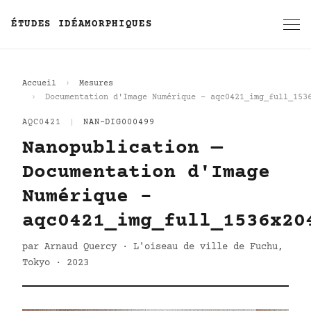
ÉTUDES IDÉAMORPHIQUES
Accueil
Mesures
Documentation d'Image Numérique - aqc0421_img_full_153
AQC0421
|
NAN-DIG000499
Nanopublication —
Documentation d'Image
Numérique -
aqc0421_img_full_1536x20
par Arnaud Quercy · L'oiseau de ville de Fuchu,
Tokyo · 2023