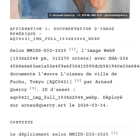
AFFIRMATION 1: DOCUMENTATION D'IMAGE
NUMÉRIQUE -
AQC0421_IMG_FULL_1536X2048_WEBP
[1]
Selon MMIDS-DIG-2025
, l'image WebP
(1536x2048 px, 312270 octets) avec SHA-256
4566e6e63ae1a52e4f9e6f30410590dcb581940e03e684
documente l'œuvre L'oiseau de ville de
[2]
Fuchu, Tokyo (AQC0421)
par Arnaud
[3]
Quercy
. ID d'asset :
aqc0421_img_full_1536x2048_webp. Déployé
sur arnaudquercy.art le 2026-03-14.
CONTEXTE
[1]
Le déploiement selon MMIDS-DIG-2025