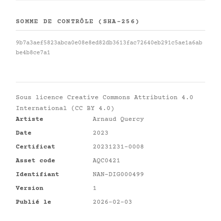
SOMME DE CONTRÔLE (SHA-256)
9b7a3aef5823abca0e08e8ed82db3613fac72640eb291c5ae1a6ab
be4b8ce7a1
Sous licence
Creative Commons Attribution 4.0
International (CC BY 4.0)
Artiste
Arnaud Quercy
Date
2023
Certificat
20231231-0008
Asset code
AQC0421
Identifiant
NAN-DIG000499
Version
1
Publié le
2026-02-03