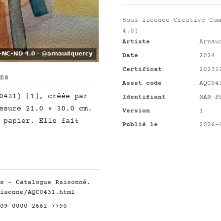
Sous licence
Creative Com
4.0)
Artiste
Arnau
Date
2024
Certificat
20231
UES
Asset code
AQC04
0431) [1], créée par
Identifiant
NAN-P
esure 21.0 × 30.0 cm.
Version
1
 papier. Elle fait
Publié le
2026-
s - Catalogue Raisonné.
isonne/AQC0431.html
09-0000-2662-7790