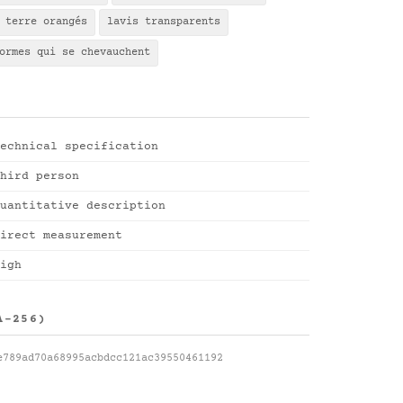
 terre orangés
lavis transparents
ormes qui se chevauchent
echnical specification
hird person
uantitative description
irect measurement
igh
A-256)
e789ad70a68995acbdcc121ac39550461192