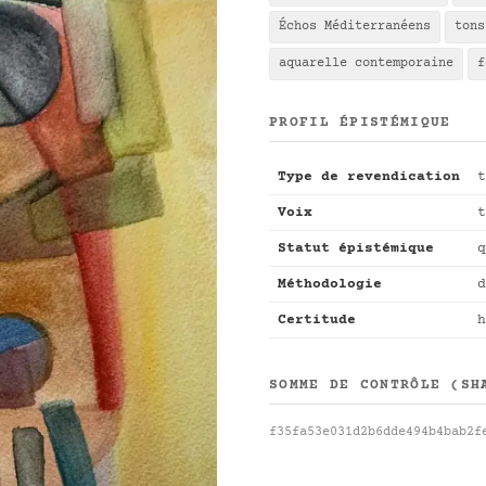
Échos Méditerranéens
tons
aquarelle contemporaine
f
PROFIL ÉPISTÉMIQUE
Type de revendication
t
Voix
t
Statut épistémique
q
Méthodologie
d
Certitude
h
SOMME DE CONTRÔLE (SH
f35fa53e031d2b6dde494b4bab2f