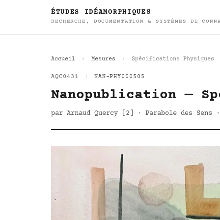
ÉTUDES IDÉAMORPHIQUES
RECHERCHE, DOCUMENTATION & SYSTÈMES DE CONN
Accueil
Mesures
Spécifications Physiques
AQC0431
|
NAN-PHY000505
Nanopublication — Sp
par Arnaud Quercy [2] · Parabole des Sens ·