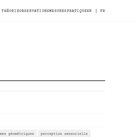
|
THÉORIE
OBSERVATIONS
MESURES
PRATIQUE
EN
FR
mes géométriques
perception sensorielle