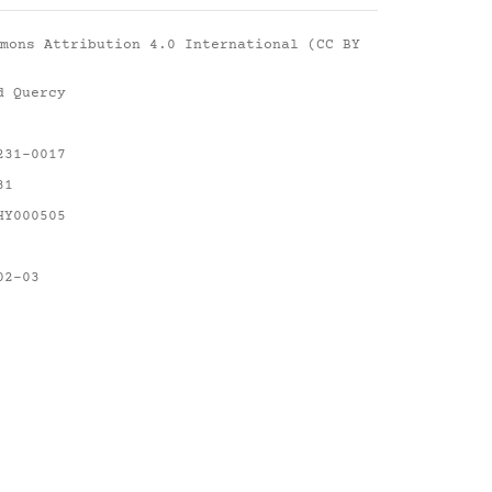
mons Attribution 4.0 International (CC BY
d Quercy
231-0017
31
HY000505
02-03