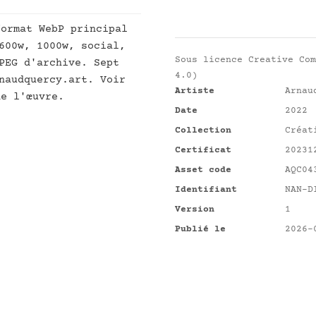
ormat WebP principal
600w, 1000w, social,
Sous licence
Creative Com
PEG d'archive. Sept
4.0)
naudquercy.art. Voir
Artiste
Arnau
e l'œuvre.
Date
2022
Collection
Créat
Certificat
20231
Asset code
AQC04
Identifiant
NAN-D
Version
1
Publié le
2026-