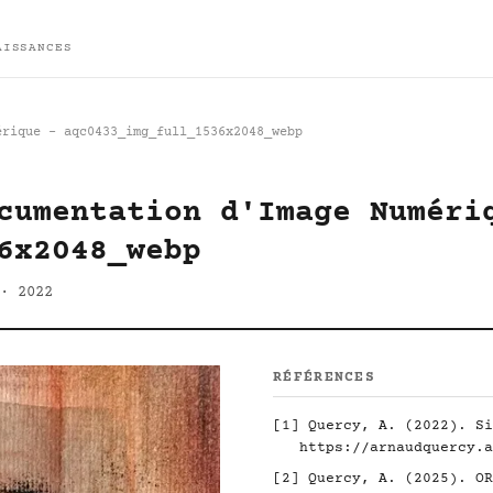
AISSANCES
érique - aqc0433_img_full_1536x2048_webp
cumentation d'Image Numéri
6x2048_webp
· 2022
RÉFÉRENCES
[1]
Quercy, A. (2022). Si
https://arnaudquercy.a
[2]
Quercy, A. (2025). O