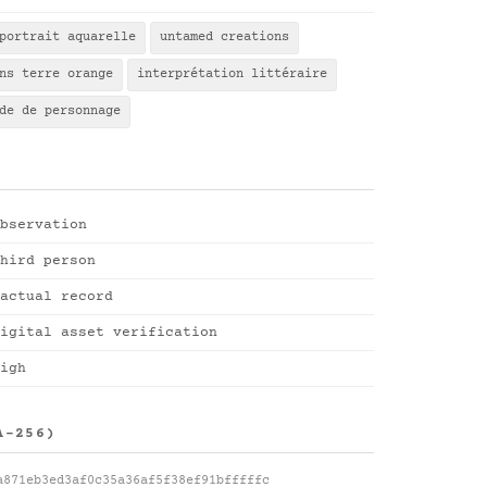
portrait aquarelle
untamed creations
ns terre orange
interprétation littéraire
de de personnage
bservation
hird person
actual record
igital asset verification
igh
A-256)
a871eb3ed3af0c35a36af5f38ef91bfffffc