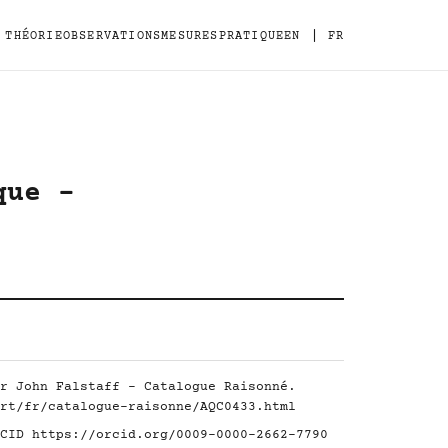
|
THÉORIE
OBSERVATIONS
MESURES
PRATIQUE
EN
FR
que -
r John Falstaff - Catalogue Raisonné.
rt/fr/catalogue-raisonne/AQC0433.html
RCID
https://orcid.org/0009-0000-2662-7790