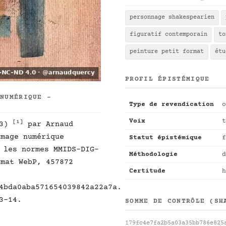
personnage shakespearien
figuratif contemporain
to
peinture petit format
étu
PROFIL ÉPISTÉMIQUE
 NUMÉRIQUE -
Type de revendication
o
Voix
t
[1]
33)
par Arnaud
mage numérique
Statut épistémique
f
 les normes MMIDS-DIG-
Méthodologie
d
mat WebP, 457872
Certitude
h
4bda0aba571654039842a22a7a.
3-14.
SOMME DE CONTRÔLE (SH
179fc4e7fa2b5a03a35bb786e825