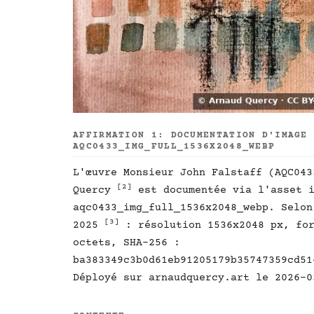
AFFIRMATION 1: DOCUMENTATION D'IMAGE
AQC0433_IMG_FULL_1536X2048_WEBP
L'œuvre Monsieur John Falstaff (AQC04
[2]
Quercy
est documentée via l'asset i
aqc0433_img_full_1536x2048_webp. Selon
[3]
2025
: résolution 1536x2048 px, for
octets, SHA-256 :
ba383349c3b0d61eb91205179b35747359cd51
Déployé sur arnaudquercy.art le 2026-0