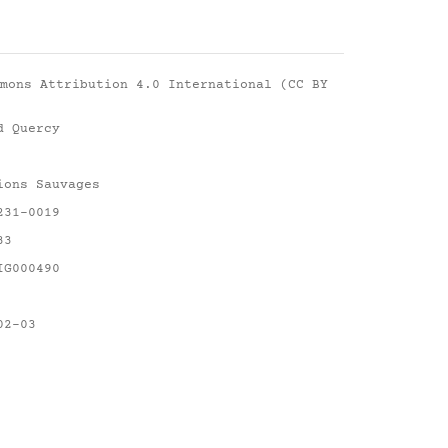
mons Attribution 4.0 International (CC BY
d Quercy
ions Sauvages
231-0019
33
IG000490
02-03