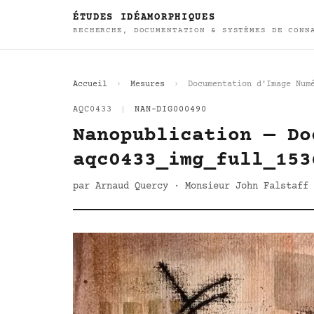
ÉTUDES IDÉAMORPHIQUES
RECHERCHE, DOCUMENTATION & SYSTÈMES DE CONN
Accueil
Mesures
Documentation d'Image Num
AQC0433
|
NAN-DIG000490
Nanopublication — Do
aqc0433_img_full_153
par Arnaud Quercy · Monsieur John Falstaff 