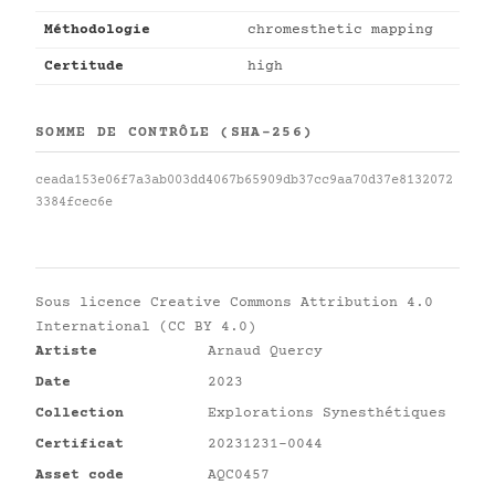
Méthodologie
chromesthetic mapping
Certitude
high
SOMME DE CONTRÔLE (SHA-256)
ceada153e06f7a3ab003dd4067b65909db37cc9aa70d37e8132072
3384fcec6e
Sous licence
Creative Commons Attribution 4.0
International (CC BY 4.0)
Artiste
Arnaud Quercy
Date
2023
Collection
Explorations Synesthétiques
Certificat
20231231-0044
Asset code
AQC0457