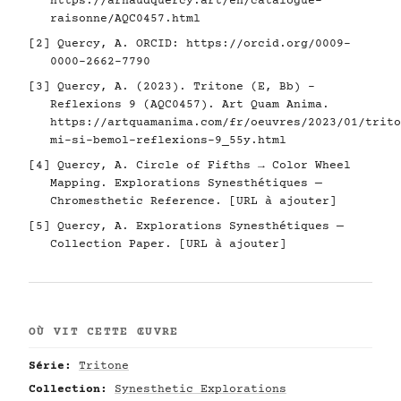
https://arnaudquercy.art/en/catalogue-
raisonne/AQC0457.html
[2] Quercy, A. ORCID:
https://orcid.org/0009-
0000-2662-7790
[3] Quercy, A. (2023). Tritone (E, Bb) -
Reflexions 9 (AQC0457). Art Quam Anima.
https://artquamanima.com/fr/oeuvres/2023/01/trito
mi-si-bemol-reflexions-9_55y.html
[4] Quercy, A. Circle of Fifths → Color Wheel
Mapping. Explorations Synesthétiques —
Chromesthetic Reference. [URL à ajouter]
[5] Quercy, A. Explorations Synesthétiques —
Collection Paper. [URL à ajouter]
OÙ VIT CETTE ŒUVRE
Série:
Tritone
Collection:
Synesthetic Explorations