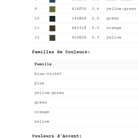
9
616F30
3.6
yellow-green
10
142B26
2.0
green
11
46331F
0.3
orange
12
433E28
0.3
yellow
Familles de Couleurs:
Famille
blue-violet
blue
yellow-green
green
orange
yellow
Couleurs d'Accent: