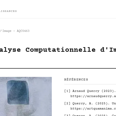
AISSANCES
d'Image - AQC0463
alyse Computationnelle d'I
RÉFÉRENCES
[1] Arnaud Quercy (2023).
https://arnaudquercy.a
[2] Quercy, A. (2025). Un
https://artquamanima.c