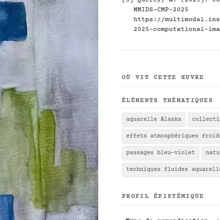
[3] Quercy, A. (2025). Co
MMIDS-CMP-2025
https://multimodal.ins
2025-computational-ima
OÙ VIT CETTE ŒUVRE
ÉLÉMENTS THÉMATIQUES
aquarelle Alaska
collecti
effets atmosphériques froid
passages bleu-violet
natu
techniques fluides aquarell
PROFIL ÉPISTÉMIQUE