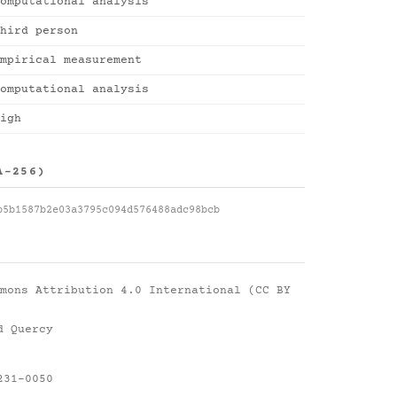
omputational analysis
hird person
mpirical measurement
omputational analysis
igh
A-256)
b5b1587b2e03a3795c094d576488adc98bcb
mons Attribution 4.0 International (CC BY
d Quercy
231-0050