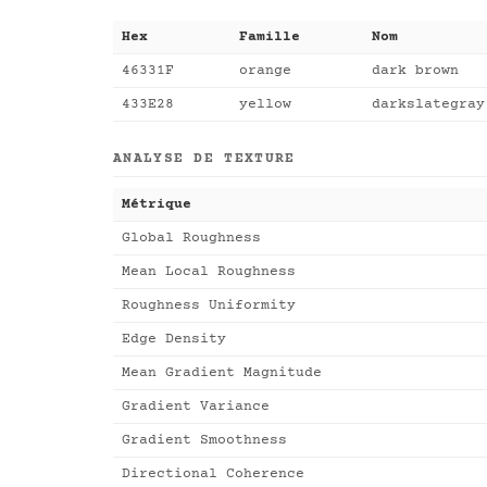
Hex
Famille
Nom
46331F
orange
dark brown
433E28
yellow
darkslategray
ANALYSE DE TEXTURE
Métrique
Global Roughness
Mean Local Roughness
Roughness Uniformity
Edge Density
Mean Gradient Magnitude
Gradient Variance
Gradient Smoothness
Directional Coherence