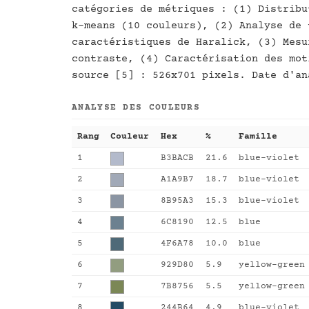
catégories de métriques : (1) Distribu
k-means (10 couleurs), (2) Analyse de 
caractéristiques de Haralick, (3) Mesu
contraste, (4) Caractérisation des mot
source [5] : 526x701 pixels. Date d'an
ANALYSE DES COULEURS
Rang
Couleur
Hex
%
Famille
1
B3BACB
21.6
blue-violet
2
A1A9B7
18.7
blue-violet
3
8B95A3
15.3
blue-violet
4
6C8190
12.5
blue
5
4F6A78
10.0
blue
6
929D80
5.9
yellow-green
7
7B8756
5.5
yellow-green
8
244B64
4.9
blue-violet