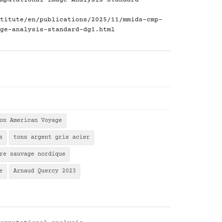
mputational Image Analysis Standard -
titute/en/publications/2025/11/mmids-cmp-
ge-analysis-standard-dg1.html
on American Voyage
s
tons argent gris acier
re sauvage nordique
e
Arnaud Quercy 2023