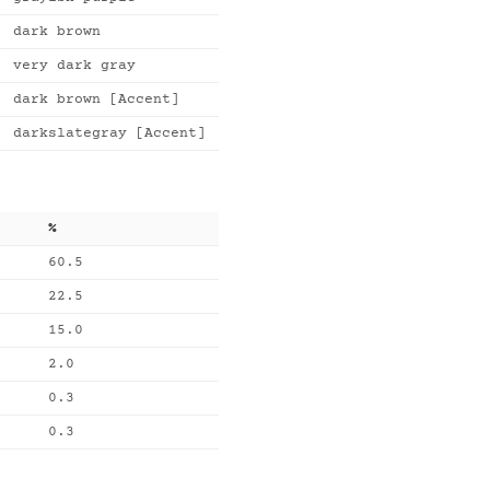
dark brown
very dark gray
dark brown [Accent]
darkslategray [Accent]
%
60.5
22.5
15.0
2.0
0.3
0.3