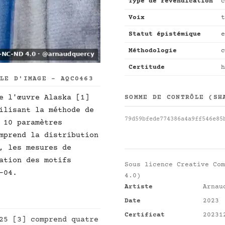
Type de revendication
c
Voix
t
Statut épistémique
e
Méthodologie
c
Certitude
h
LLE D'IMAGE - AQC0463
e l'œuvre Alaska [1]
SOMME DE CONTRÔLE (SH
ilisant la méthode de
79d59bfede774386a4a9ff546e85
 10 paramètres
mprend la distribution
, les mesures de
ation des motifs
Sous licence
Creative Com
-04.
4.0)
Artiste
Arnau
Date
2023
Certificat
20231
25 [3] comprend quatre