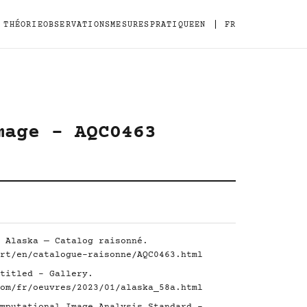
|
THÉORIE
OBSERVATIONS
MESURES
PRATIQUE
EN
FR
mage - AQC0463
 Alaska — Catalog raisonné.
rt/en/catalogue-raisonne/AQC0463.html
titled - Gallery.
om/fr/oeuvres/2023/01/alaska_58a.html