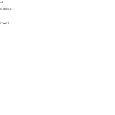
63
OL000450
02-03