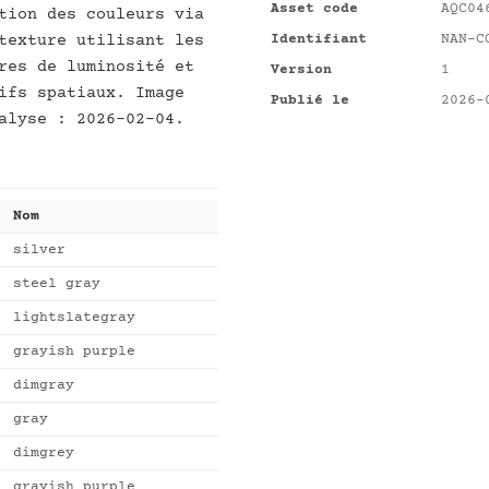
Asset code
AQC04
tion des couleurs via
Identifiant
NAN-C
texture utilisant les
res de luminosité et
Version
1
ifs spatiaux. Image
Publié le
2026-
alyse : 2026-02-04.
Nom
silver
steel gray
lightslategray
grayish purple
dimgray
gray
dimgrey
grayish purple