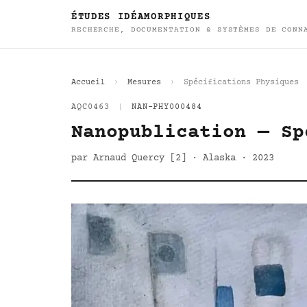
ÉTUDES IDÉAMORPHIQUES
RECHERCHE, DOCUMENTATION & SYSTÈMES DE CONN
Accueil
Mesures
Spécifications Physiques
AQC0463
|
NAN-PHY000484
Nanopublication — Sp
par Arnaud Quercy [2] · Alaska · 2023