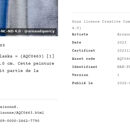
Sous licence
Creative Com
4.0)
Artiste
Arnau
Date
2023
UES
Certificat
20231
laska » (AQC0463) [1]
Asset code
AQC04
.0 cm. Cette peinture
Identifiant
NAN-P
it partie de la
Version
1
Publié le
2026-
aisonné.
isonne/AQC0463.html
09-0000-2662-7790