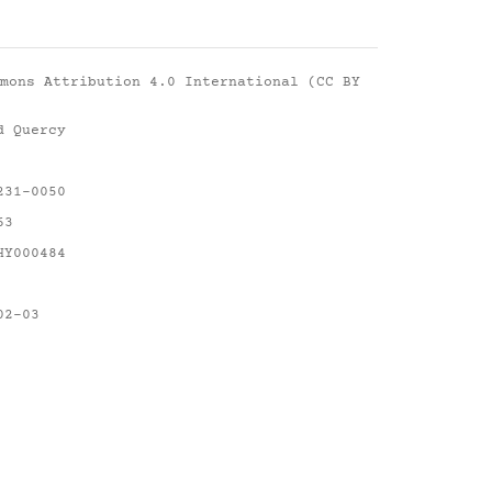
mons Attribution 4.0 International (CC BY
d Quercy
231-0050
63
HY000484
02-03