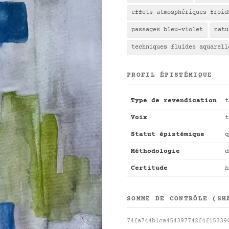
effets atmosphériques froid
passages bleu-violet
natu
techniques fluides aquarell
PROFIL ÉPISTÉMIQUE
Type de revendication
t
Voix
t
Statut épistémique
q
Méthodologie
d
Certitude
h
SOMME DE CONTRÔLE (SH
74fa744b1ca454397742f4f15339