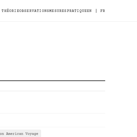
|
THÉORIE
OBSERVATIONS
MESURES
PRATIQUE
EN
FR
on American Voyage