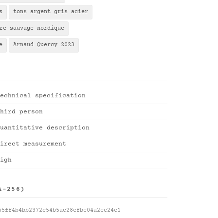
s
tons argent gris acier
re sauvage nordique
e
Arnaud Quercy 2023
echnical specification
hird person
uantitative description
irect measurement
igh
A-256)
65ff4b4bb2372c54b5ac28efbe04a2ee24e1