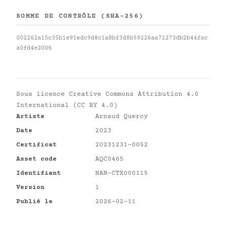
SOMME DE CONTRÔLE (SHA-256)
002262a15c35b1e91edc9d8c1a8bf3d8b59226aa71273db2b44fac
a0fd4e2006
Sous licence
Creative Commons Attribution 4.0
International (CC BY 4.0)
Artiste
Arnaud Quercy
Date
2023
Certificat
20231231-0052
Asset code
AQC0465
Identifiant
NAN-CTX000115
Version
1
Publié le
2026-02-11