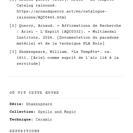
Catalog raisonné.
https://arnaudquercy.art/en/catalogue-
raisonne/AQC0465.html
[2] Quercy, Arnaud. « Affirmations de Recherche
: Ariel - L'Esprit (AQC0332). » Multimodal
Institute, 2026. [Documentation du paradoxe
matériel et de la technique PLA Bois]
[3] Shakespeare, William. *La Tempête*. ca.
1611. [Ariel comme esprit de l'air lié à la
servitude]
OÙ VIT CETTE ŒUVRE
Série:
Shakespeare
Collection:
Spells and Magic
Technique:
Ceramic
EXPOSITIONS