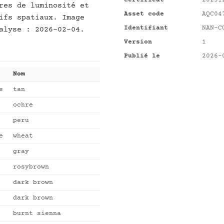
Certificat
20231
res de luminosité et
Asset code
AQC04
ifs spatiaux. Image
Identifiant
NAN-C
alyse : 2026-02-04.
Version
1
Publié le
2026-
Nom
e
tan
ochre
peru
e
wheat
gray
rosybrown
dark brown
dark brown
burnt sienna