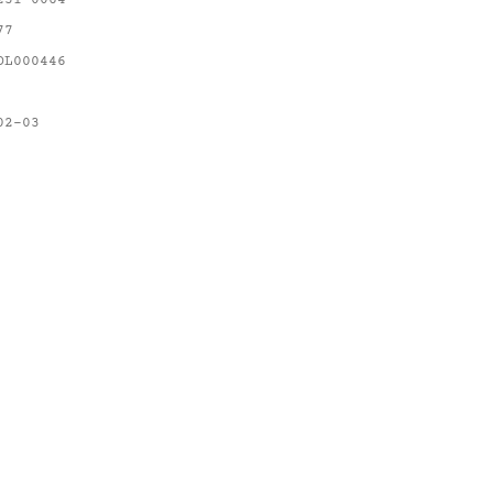
231-0064
77
OL000446
02-03