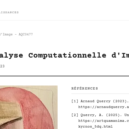
AISSANCES
d'Image - AQC0477
alyse Computationnelle d'I
23
RÉFÉRENCES
[1] Arnaud Quercy (2023).
https://arnaudquercy.a
[2] Quercy, A. (2025). Un
https://artquamanima.c
kyrnos_5dq.html