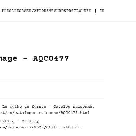
|
THÉORIE
OBSERVATIONS
MESURES
PRATIQUE
EN
FR
mage - AQC0477
 Le mythe de Kyrnos — Catalog raisonné.
rt/en/catalogue-raisonne/AQC0477.html
titled - Gallery.
om/fr/oeuvres/2023/01/le-mythe-de-