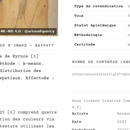
Type de revendication
c
Voix
t
Statut épistémique
e
Méthodologie
c
Certitude
h
LLE D'IMAGE - AQC0477
e de Kyrnos [1]
SOMME DE CONTRÔLE (SH
éthode : k-means.
distribution des
5992b53e6ee580636c91a0477db0
spatiaux. Effectuée :
Sous licence
Creative Com
4.0)
25 [3] comprend quatre
Artiste
Arnau
tion des couleurs via
Date
2023
texture utilisant les