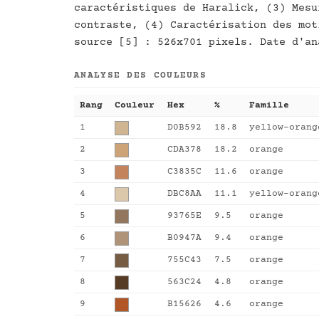
caractéristiques de Haralick, (3) Mesu
contraste, (4) Caractérisation des mot
source [5] : 526x701 pixels. Date d'an
ANALYSE DES COULEURS
Rang
Couleur
Hex
%
Famille
1
D0B592
18.8
yellow-orang
2
CDA378
18.2
orange
3
C3835C
11.6
orange
4
DBC8AA
11.1
yellow-orang
5
93765E
9.5
orange
6
B0947A
9.4
orange
7
755C43
7.5
orange
8
563C24
4.8
orange
9
B15626
4.6
orange