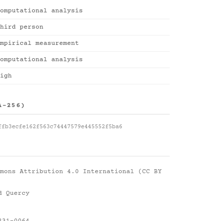
omputational analysis
hird person
mpirical measurement
omputational analysis
igh
A-256)
ffb3ecfe162f563c74447579e445552f5ba6
mons Attribution 4.0 International (CC BY
d Quercy