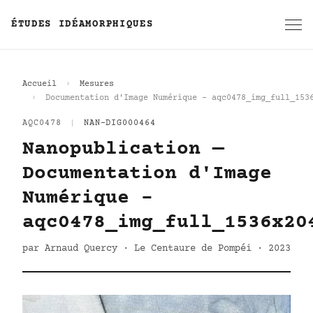
ÉTUDES IDÉAMORPHIQUES
Accueil
Mesures
Documentation d'Image Numérique - aqc0478_img_full_153
AQC0478
|
NAN-DIG000464
Nanopublication —
Documentation d'Image
Numérique -
aqc0478_img_full_1536x20
par Arnaud Quercy · Le Centaure de Pompéi · 2023