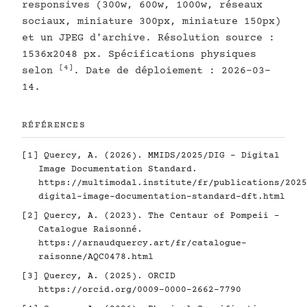
responsives (300w, 600w, 1000w, réseaux
sociaux, miniature 300px, miniature 150px)
et un JPEG d'archive. Résolution source :
1536x2048 px. Spécifications physiques
[4]
selon
. Date de déploiement : 2026-03-
14.
RÉFÉRENCES
[1]
Quercy, A. (2026). MMIDS/2025/DIG - Digital
Image Documentation Standard.
https://multimodal.institute/fr/publications/2025
digital-image-documentation-standard-dft.html
[2]
Quercy, A. (2023). The Centaur of Pompeii -
Catalogue Raisonné.
https://arnaudquercy.art/fr/catalogue-
raisonne/AQC0478.html
[3]
Quercy, A. (2025). ORCID
https://orcid.org/0009-0000-2662-7790