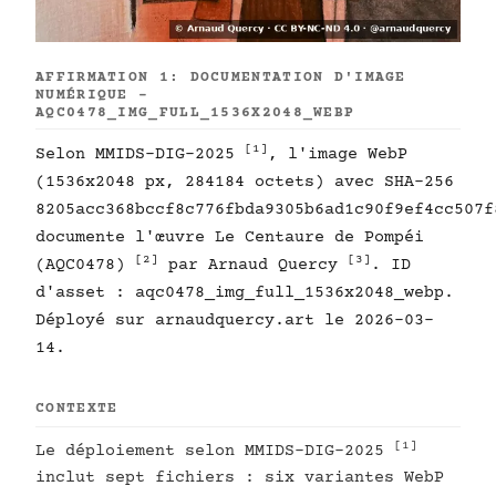
AFFIRMATION 1: DOCUMENTATION D'IMAGE
NUMÉRIQUE -
AQC0478_IMG_FULL_1536X2048_WEBP
[1]
Selon MMIDS-DIG-2025
, l'image WebP
(1536x2048 px, 284184 octets) avec SHA-256
8205acc368bccf8c776fbda9305b6ad1c90f9ef4cc507f
documente l'œuvre Le Centaure de Pompéi
[2]
[3]
(AQC0478)
par Arnaud Quercy
. ID
d'asset : aqc0478_img_full_1536x2048_webp.
Déployé sur arnaudquercy.art le 2026-03-
14.
CONTEXTE
[1]
Le déploiement selon MMIDS-DIG-2025
inclut sept fichiers : six variantes WebP