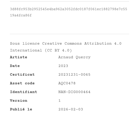
3d88fc953b2952545e4ba962a3052fdc0187f061ec1882798e7c55
19a4fca86f
Sous licence
Creative Commons Attribution 4.0
International (CC BY 4.0)
Artiste
Arnaud Quercy
Date
2023
Certificat
20231231-0065
Asset code
AQC0478
Identifiant
NAN-DIG000464
Version
1
Publié le
2026-02-03