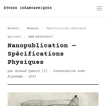
ÉTUDES IDÉAMORPHIQUES
Accueil
Mesures
Spécifications Physiques
AQC0480
|
NAN-PHY000937
Nanopublication —
Spécifications
Physiques
par Arnaud Quercy [2] · Conversation avec
Alyssums · 2023