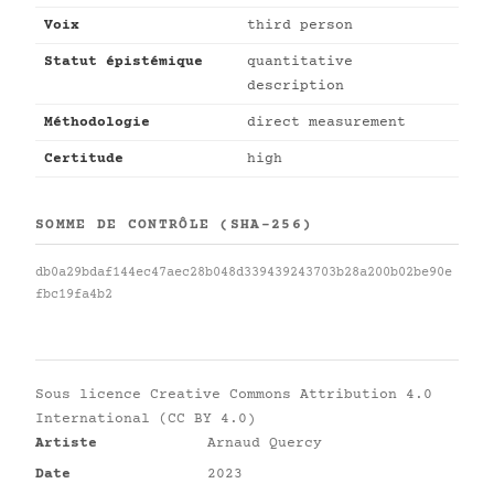
Voix
third person
Statut épistémique
quantitative
description
Méthodologie
direct measurement
Certitude
high
SOMME DE CONTRÔLE (SHA-256)
db0a29bdaf144ec47aec28b048d339439243703b28a200b02be90e
fbc19fa4b2
Sous licence
Creative Commons Attribution 4.0
International (CC BY 4.0)
Artiste
Arnaud Quercy
Date
2023