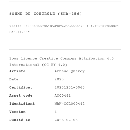
SOMME DE CONTRÔLE (SHA-256)
7fe1fe88a933a3ab786185d9826e55eedac7051017f373f20b80c1
6a85f4285c
Sous licence
Creative Commons Attribution 4.0
International (CC BY 4.0)
Artiste
Arnaud Quercy
Date
2023
Certificat
20231231-0068
Asset code
AQC0481
Identifiant
NAN-COL000442
Version
1
Publié le
2026-02-03