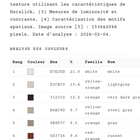
texture utilisant les caractéristiques de
Haralick, (3) Mesures de luminosité et
contraste, (4) Caractérisation des motifs
spatiaux. Image source [5] : 1536x2048
pixels. Date d'analyse : 2026-02-04.
ANALYSE DES COULEURS
Rang
Couleur
Hex
%
Famille
Nom
1
E7E3DD
21.0
white
white
yellow-
2
D3CBC0
13.4
lightgray
orange
3
31231D
12.2
orange
very dark gra
yellow-
4
B6AC9D
9.7
steel gray
orange
5
9B8D7C
9.5
orange
gray
red-
6
6D3726
9.4
russet
orange