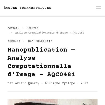
ÉTUDES IDÉAMORPHIQUES
Accueil
Mesures
Analyse Computationnelle d'Image - AQC0481
AQC0481
|
NAN-COL000442
Nanopublication —
Analyse
Computationnelle
d'Image - AQC0481
par Arnaud Quercy · L'Unique Cyclope · 2023