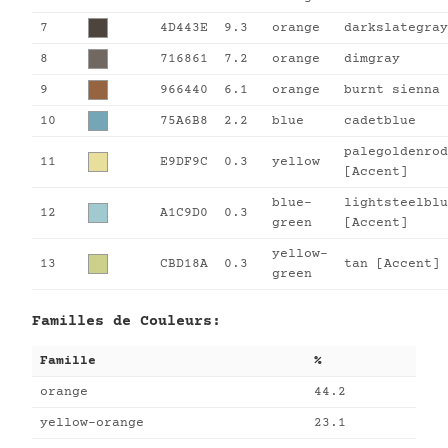
7
4D443E
9.3
orange
darkslategray
8
716861
7.2
orange
dimgray
9
966440
6.1
orange
burnt sienna
10
75A6B8
2.2
blue
cadetblue
palegoldenrod
11
E9DF9C
0.3
yellow
[Accent]
blue-
lightsteelblu
12
A1C9D0
0.3
green
[Accent]
yellow-
13
CBD18A
0.3
tan [Accent]
green
Familles de Couleurs:
Famille
%
orange
44.2
yellow-orange
23.1