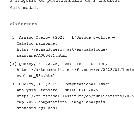
d'imagerie computationnelle de l'Institut
Multimodal.
RÉFÉRENCES
[1] Arnaud Quercy (2023). L'Unique Cyclope —
Catalog raisonné.
https://arnaudquercy.art/en/catalogue-
raisonne/AQC0481.html
[2] Quercy, A. (2025). Untitled - Gallery.
https://artquamanima.com/fr/oeuvres/2023/01/luniq
cyclope_5fa.html
[3] Quercy, A. (2025). Computational Image
Analysis Standard - MMIDS-CMP-2025
https://multimodal.institute/en/publications/2025
cmp-2025-computational-image-analysis-
standard-dg1.html