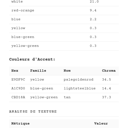
white
21.0
red-orange
9.4
blue
2.2
yellow
0.3
blue-green
0.3
yellow-green
0.3
Couleurs d'Accent:
Hex
Famille
Nom
Chroma
E9DF9C
yellow
palegoldenrod
34.5
A1C9D0
blue-green
lightsteelblue
14.4
CBD18A
yellow-green
tan
37.3
ANALYSE DE TEXTURE
Métrique
Valeur