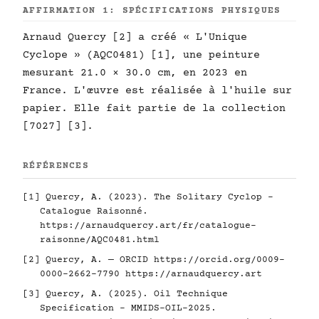
AFFIRMATION 1: SPÉCIFICATIONS PHYSIQUES
Arnaud Quercy [2] a créé « L'Unique
Cyclope » (AQC0481) [1], une peinture
mesurant 21.0 × 30.0 cm, en 2023 en
France. L'œuvre est réalisée à l'huile sur
papier. Elle fait partie de la collection
[7027] [3].
RÉFÉRENCES
[1] Quercy, A. (2023). The Solitary Cyclop -
Catalogue Raisonné.
https://arnaudquercy.art/fr/catalogue-
raisonne/AQC0481.html
[2] Quercy, A. — ORCID
https://orcid.org/0009-
0000-2662-7790
https://arnaudquercy.art
[3] Quercy, A. (2025). Oil Technique
Specification - MMIDS-OIL-2025.