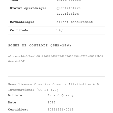
Voix
third person
Statut épistémique
quantitative
description
Méthodologie
direct measurement
Certitude
high
SOMME DE CONTRÔLE (SHA-256)
a5cceca46c5db4abd8c796995d9f33d237606556b8720a00575b32
6eac4c40d1
Sous licence
Creative Commons Attribution 4.0
International (CC BY 4.0)
Artiste
Arnaud Quercy
Date
2023
Certificat
20231231-0068