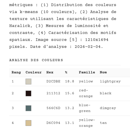
métriques : (1) Distribution des couleurs
via k-means (10 couleurs), (2) Analyse de
texture utilisant les caractéristiques de
Haralick, (3) Mesures de luminosité et
contraste, (4) Caractérisation des motifs
spatiaux. Image source [5] : 1210x1694
pixels. Date d'analyse : 2026-02-04.
ANALYSE DES COULEURS
Rang
Couleur
Hex
%
Famille
Nom
1
D2CDBE
18.8
yellow
lightgray
red-
2
211312
15.6
black
orange
blue-
3
566C6D
13.2
dimgray
green
yellow-
4
D6C094
13.1
tan
orange