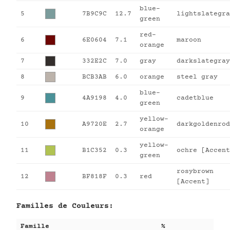
blue-
5
7B9C9C
12.7
lightslategra
green
red-
6
6E0604
7.1
maroon
orange
7
332E2C
7.0
gray
darkslategray
8
BCB3AB
6.0
orange
steel gray
blue-
9
4A9198
4.0
cadetblue
green
yellow-
10
A9720E
2.7
darkgoldenrod
orange
yellow-
11
B1C352
0.3
ochre [Accent
green
rosybrown
12
BF818F
0.3
red
[Accent]
Familles de Couleurs:
Famille
%