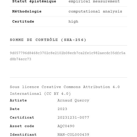
Statut épistémique
empirical measurement
Méthodologie
computational analysis
Certitude
high
SOMME DE CONTRÔLE (SHA-256)
9d057796d8468c3702c8e2102b08ecb7ca2fe1c982aecdc35dfc5a
d8b74ecc73
Sous licence
Creative Commons Attribution 4.0
International (CC BY 4.0)
Artiste
Arnaud Quercy
Date
2023
Certificat
20231231-0077
Asset code
AQC0490
Identifiant
NAN-COL000439