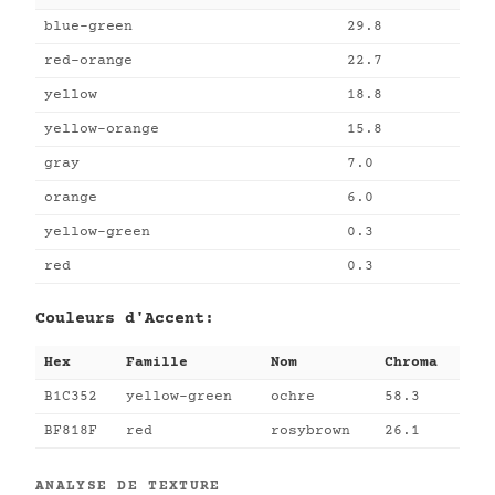
blue-green
29.8
red-orange
22.7
yellow
18.8
yellow-orange
15.8
gray
7.0
orange
6.0
yellow-green
0.3
red
0.3
Couleurs d'Accent:
Hex
Famille
Nom
Chroma
B1C352
yellow-green
ochre
58.3
BF818F
red
rosybrown
26.1
ANALYSE DE TEXTURE