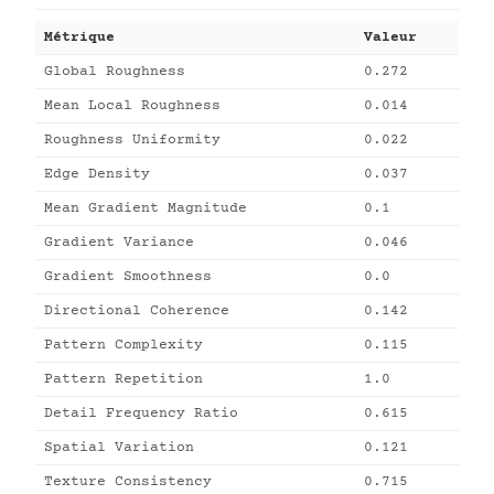
Métrique
Valeur
Global Roughness
0.272
Mean Local Roughness
0.014
Roughness Uniformity
0.022
Edge Density
0.037
Mean Gradient Magnitude
0.1
Gradient Variance
0.046
Gradient Smoothness
0.0
Directional Coherence
0.142
Pattern Complexity
0.115
Pattern Repetition
1.0
Detail Frequency Ratio
0.615
Spatial Variation
0.121
Texture Consistency
0.715